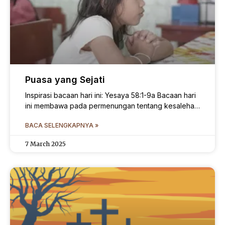
Puasa yang Sejati
Inspirasi bacaan hari ini: Yesaya 58:1-9a Bacaan hari
ini membawa pada permenungan tentang kesalehan
sejati dalam masa puasa. Puasa seringkali dilakukan
BACA SELENGKAPNYA »
hanya sebatas untuk melaksanakan kewajiban
agama belaka. Masih banyak
7 March 2025