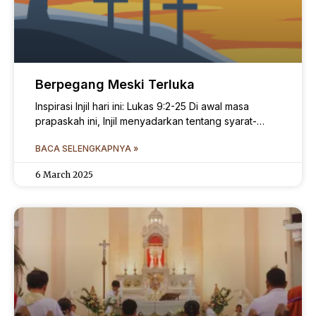
Berpegang Meski Terluka
Inspirasi Injil hari ini: Lukas 9:2-25 Di awal masa
prapaskah ini, Injil menyadarkan tentang syarat-
syarat mengikuti Yesus. Tiga hal pokok yang harus
BACA SELENGKAPNYA »
dilakukan adalah: “menyangkal diri, memikul salibnya
setiap hari,
6 March 2025