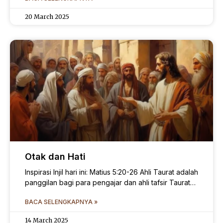
20 March 2025
Otak dan Hati
Inspirasi Injil hari ini: Matius 5:20-26 Ahli Taurat adalah
panggilan bagi para pengajar dan ahli tafsir Taurat
yang berasal dari golongan Farisi. Mereka
BACA SELENGKAPNYA »
menafsirkan Taurat dengan sangat ketat dan
termasuk
14 March 2025