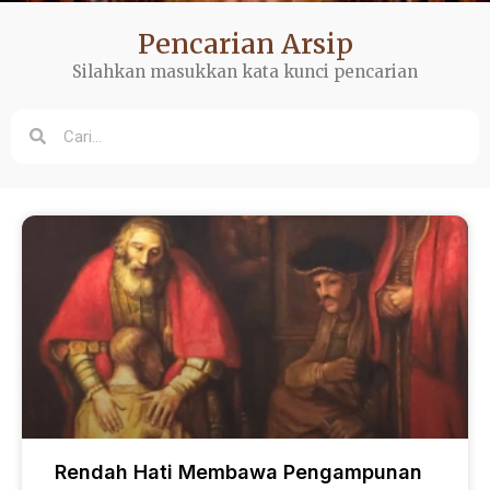
Pencarian Arsip
Silahkan masukkan kata kunci pencarian
Rendah Hati Membawa Pengampunan