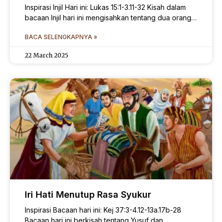
Inspirasi Injil Hari ini: Lukas 15:1-3.11-32 Kisah dalam
bacaan Injil hari ini mengisahkan tentang dua orang
anak: sulung dan bungsu. Karakter bungsu adalah
BACA SELENGKAPNYA »
yang paling menarik perhatian. Ia meminta warisan
22 March 2025
Iri Hati Menutup Rasa Syukur
Inspirasi Bacaan hari ini: Kej 37:3-4.12-13a.17b-28
Bacaan hari ini berkisah tentang Yusuf dan