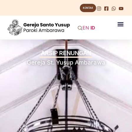
KONTAK
EN
ID
ARSIP RENUNGAN
Gereja St. Yusup Ambarawa