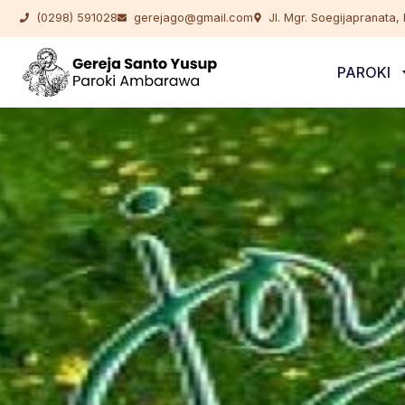
(0298) 591028
gerejago@gmail.com
Jl. Mgr. Soegijapranata
PAROKI