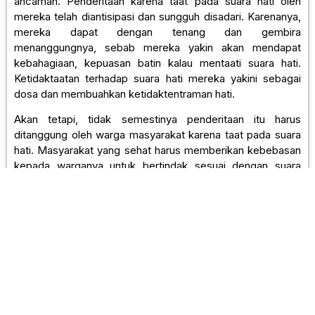
ancaman. Penderitaan karena taat pada suara hati oleh
mereka telah diantisipasi dan sungguh disadari. Karenanya,
mereka dapat dengan tenang dan gembira
menanggungnya, sebab mereka yakin akan mendapat
kebahagiaan, kepuasan batin kalau mentaati suara hati.
Ketidaktaatan terhadap suara hati mereka yakini sebagai
dosa dan membuahkan ketidaktentraman hati.
Akan tetapi, tidak semestinya penderitaan itu harus
ditanggung oleh warga masyarakat karena taat pada suara
hati. Masyarakat yang sehat harus memberikan kebebasan
kepada warganya untuk bertindak sesuai dengan suara
hatinya. Tidak perlu orang demi ketaatan kepada suara hati,
harus menderita.
Baca juga :
Kesucian Politik
Tulisan ini pernah dimuat di Harian KomPas, 25 Februari
1995.
Share This Post :