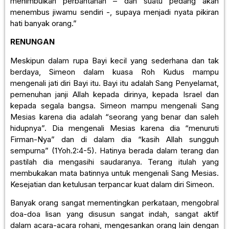
menimbulkan perbantahan – dan suatu pedang akan
menembus jiwamu sendiri -, supaya menjadi nyata pikiran
hati banyak orang.”
RENUNGAN
Meskipun dalam rupa Bayi kecil yang sederhana dan tak
berdaya, Simeon dalam kuasa Roh Kudus mampu
mengenali jati diri Bayi itu. Bayi itu adalah Sang Penyelamat,
pemenuhan janji Allah kepada dirinya, kepada Israel dan
kepada segala bangsa. Simeon mampu mengenali Sang
Mesias karena dia adalah “seorang yang benar dan saleh
hidupnya”. Dia mengenali Mesias karena dia “menuruti
Firman-Nya” dan di dalam dia “kasih Allah sungguh
sempurna” (1Yoh.2:4-5). Hatinya berada dalam terang dan
pastilah dia mengasihi saudaranya. Terang itulah yang
membukakan mata batinnya untuk mengenali Sang Mesias.
Kesejatian dan ketulusan terpancar kuat dalam diri Simeon.
Banyak orang sangat mementingkan perkataan, mengobral
doa-doa lisan yang disusun sangat indah, sangat aktif
dalam acara-acara rohani, mengesankan orang lain dengan