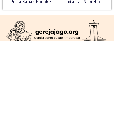
Pesta Kanak-Kanak Suci
Totalitas Nabi Hana
Jl. Mgr. Soegijapranata, No. 56, Ambarawa
gerejago@gmail.com
(0298) 591028
Berlangganan
KIRIM