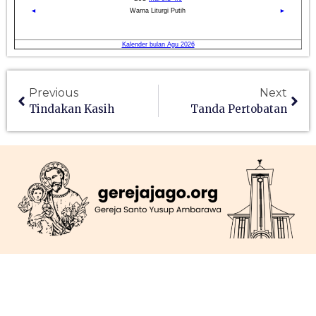
Previous
Next
Tindakan Kasih
Tanda Pertobatan
Jl. Mgr. Soegijapranata, No. 56, Ambarawa
gerejago@gmail.com
(0298) 591028