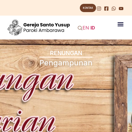
KONTAK
EN
ID
RENUNGAN
Pengampunan