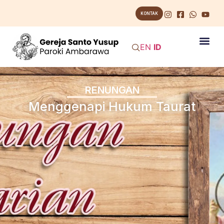
KONTAK
EN
ID
RENUNGAN
Menggenapi Hukum Taurat