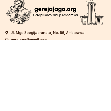
Jl. Mgr. Soegijapranata, No. 56, Ambarawa
gerejago@gmail.com
(0298) 591028
Berlangganan
KIRIM
GEREJA
BIOLINK
SEKRETARIAT
GALERI
Copyright © 2026 Gereja Santo Yusup Ambarawa. Powered
By Jago Komsos