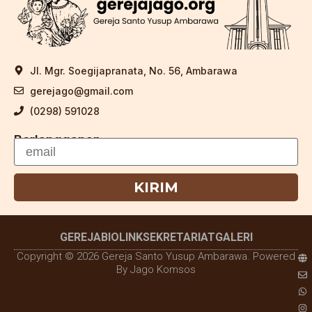
Jl. Mgr. Soegijapranata, No. 56, Ambarawa
gerejago@gmail.com
(0298) 591028
Berlangganan
KIRIM
GEREJA
BIOLINK
SEKRETARIAT
GALERI
Copyright © 2026 Gereja Santo Yusup Ambarawa. Powered
By Jago Komsos