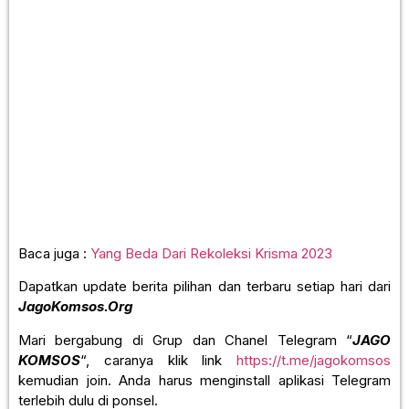
Presensi peserta rekoleksi calon Krisma 2023 di SMP Pangud
Luhur Ambarawa oleh anak-anak PIR.
Baca juga :
Yang Beda Dari Rekoleksi Krisma 2023
Dapatkan update berita pilihan dan terbaru setiap hari dari
JagoKomsos.Org
Mari bergabung di Grup dan Chanel Telegram “
JAGO
KOMSOS
“, caranya klik link
https://t.me/jagokomsos
kemudian join. Anda harus menginstall aplikasi Telegram
terlebih dulu di ponsel.