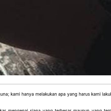
una; kami hanya melakukan apa yang harus kami laku
gkar mengenai siapa yang terbesar maupun yang terp