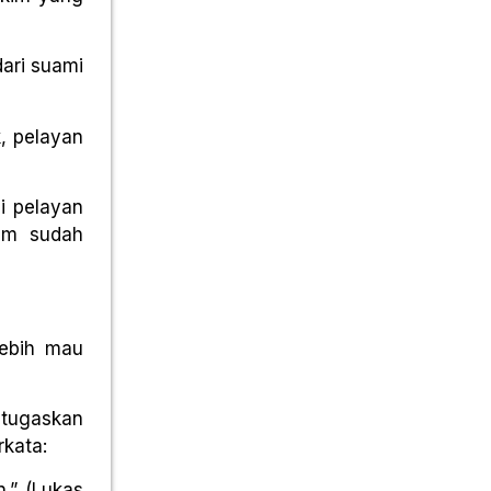
dari suami
k, pelayan
i pelayan
am sudah
lebih mau
itugaskan
rkata:
.” (Lukas