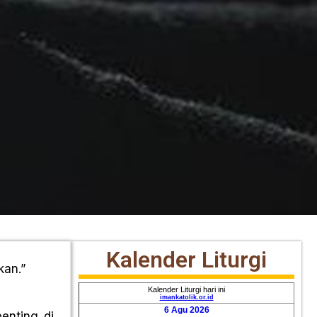
Kalender Liturgi
kan.”
enting di