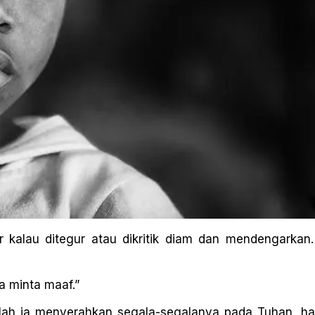
r kalau ditegur atau dikritik diam dan mendengarkan
a minta maaf.”
 ialah ia menyerahkan segala-segalanya pada Tuhan, h