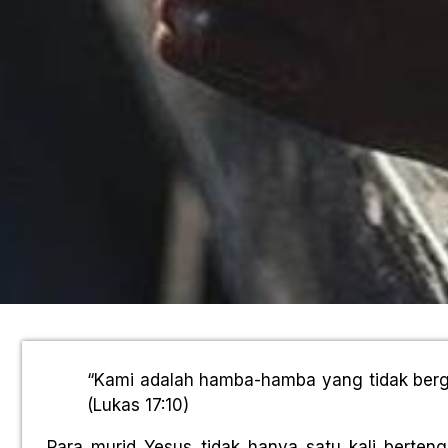
“Kami adalah hamba-hamba yang tidak berg
(Lukas 17:10)
Para murid Yesus tidak hanya satu kali berten