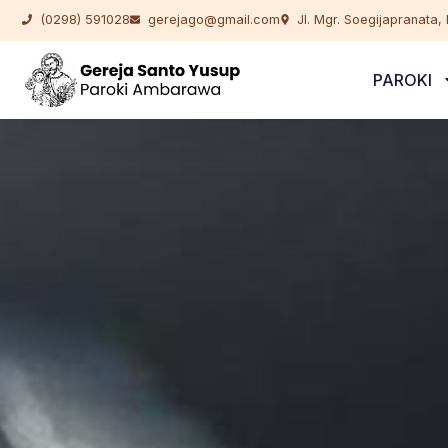
(0298) 591028
gerejago@gmail.com
Jl. Mgr. Soegijapranata
PAROKI