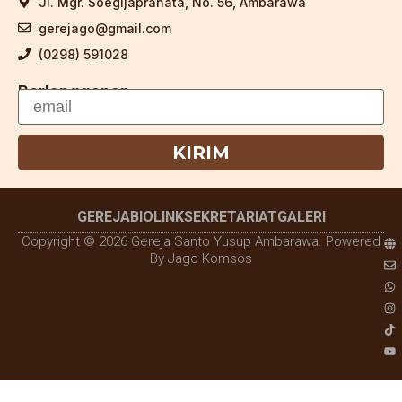
Jl. Mgr. Soegijapranata, No. 56, Ambarawa
gerejago@gmail.com
(0298) 591028
Berlangganan
KIRIM
GEREJA
BIOLINK
SEKRETARIAT
GALERI
Copyright © 2026 Gereja Santo Yusup Ambarawa. Powered
By Jago Komsos