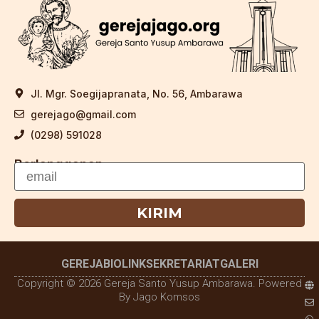
Jl. Mgr. Soegijapranata, No. 56, Ambarawa
gerejago@gmail.com
(0298) 591028
Berlangganan
KIRIM
GEREJA
BIOLINK
SEKRETARIAT
GALERI
Copyright © 2026 Gereja Santo Yusup Ambarawa. Powered
By Jago Komsos