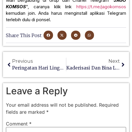
Mari bergabung di Grup dan Chanel Telegram “
JAGO
KOMSOS
“, caranya klik link
https://t.me/jagokomsos
kemudian join. Anda harus menginstall aplikasi Telegram
terlebih dulu di ponsel.
Share This Post :
Previous
Next
Peringatan Hari Lingkungan Hidup 2022
Kaderisasi Dan Bina Lanjut Katekis Se-Kevikepan Semarang
Leave a Reply
Your email address will not be published.
Required
fields are marked
*
Comment
*