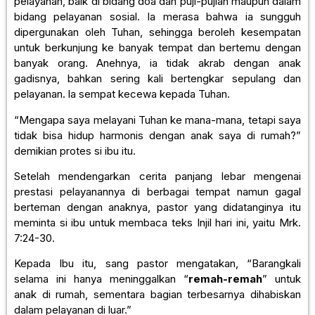
pelayanan, baik di bidang doa dan puji-pujian maupun dalam
bidang pelayanan sosial. Ia merasa bahwa ia sungguh
dipergunakan oleh Tuhan, sehingga beroleh kesempatan
untuk berkunjung ke banyak tempat dan bertemu dengan
banyak orang. Anehnya, ia tidak akrab dengan anak
gadisnya, bahkan sering kali bertengkar sepulang dan
pelayanan. la sempat kecewa kepada Tuhan.
“Mengapa saya melayani Tuhan ke mana-mana, tetapi saya
tidak bisa hidup harmonis dengan anak saya di rumah?”
demikian protes si ibu itu.
Setelah mendengarkan cerita panjang lebar mengenai
prestasi pelayanannya di berbagai tempat namun gagal
berteman dengan anaknya, pastor yang didatanginya itu
meminta si ibu untuk membaca teks Injil hari ini, yaitu Mrk.
7:24-30.
Kepada Ibu itu, sang pastor mengatakan, “Barangkali
selama ini hanya meninggalkan “
remah-remah
” untuk
anak di rumah, sementara bagian terbesarnya dihabiskan
dalam pelayanan di luar.”