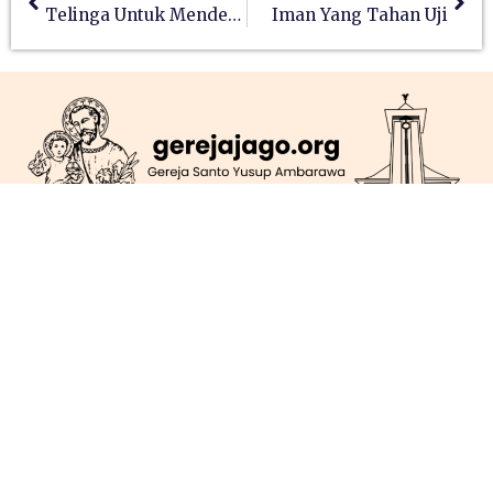
Telinga Untuk Mendengar
Iman Yang Tahan Uji
Jl. Mgr. Soegijapranata, No. 56, Ambarawa
gerejago@gmail.com
(0298) 591028
Berlangganan
KIRIM