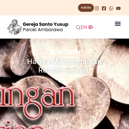
KONTAK
EN
ID
RENUNGAN
Hanya Meninggalkan
Remah-Remah