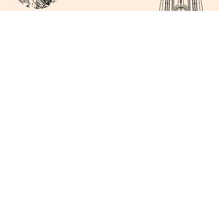
Jl. Mgr. Soegijapranata, No. 56, Ambarawa
gerejago@gmail.com
(0298) 591028
Berlangganan
KIRIM
GEREJA
BIOLINK
SEKRETARIAT
GALERI
Copyright © 2026 Gereja Santo Yusup Ambarawa. Powered
By Jago Komsos