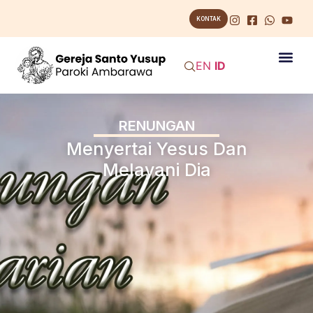
KONTAK
EN
ID
RENUNGAN
Menyertai Yesus Dan
Melayani Dia