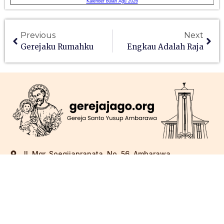
Previous
Next
Gerejaku Rumahku
Engkau Adalah Raja
Jl. Mgr. Soegijapranata, No. 56, Ambarawa
gerejago@gmail.com
(0298) 591028
Berlangganan