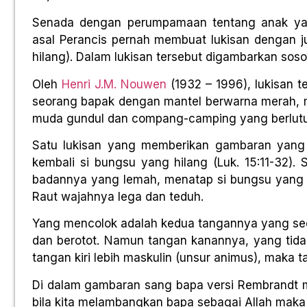
Senada dengan perumpamaan tentang anak yan
asal Perancis pernah membuat lukisan dengan ju
hilang). Dalam lukisan tersebut digambarkan sos
Oleh
Henri J.M. Nouwen
(1932 – 1996), lukisan te
seorang bapak dengan mantel berwarna merah,
muda gundul dan compang-camping yang berlutu
Satu lukisan yang memberikan gambaran yang
kembali si bungsu yang hilang (Luk. 15:11-32).
badannya yang lemah, menatap si bungsu yang be
Raut wajahnya lega dan teduh.
Yang mencolok adalah kedua tangannya yang sed
dan berotot. Namun tangan kanannya, yang tid
tangan kiri lebih maskulin (unsur animus), maka 
Di dalam gambaran sang bapa versi Rembrandt m
bila kita melambangkan bapa sebagai Allah maka k