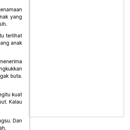
 kenamaan
anak yang
ih.
u terlihat
rang anak
 menerima
ungkukkan
gak buta.
gitu kuat
ut. Kalau
ngsu. Dan
ah.