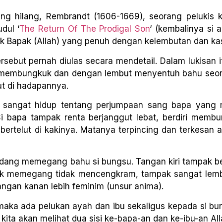
g hilang, Rembrandt (1606-1669), seorang pelukis
dul ‘
The Return Of The Prodigal Son
‘ (kembalinya si 
ok Bapak (Allah) yang penuh dengan kelembutan dan kas
rsebut pernah diulas secara mendetail. Dalam lukisan it
 membungkuk dan dengan lembut menyentuh bahu seo
t di hadapannya.
 sangat hidup tentang perjumpaan sang bapa yang
 Si bapa tampak renta berjanggut lebat, berdiri memb
rtelut di kakinya. Matanya terpincing dan terkesan a
ang memegang bahu si bungsu. Tangan kiri tampak be
ak memegang tidak mencengkram, tampak sangat lemb
tangan kanan lebih feminim (unsur anima).
aka ada pelukan ayah dan ibu sekaligus kepada si bu
ita akan melihat dua sisi ke-bapa-an dan ke-ibu-an All