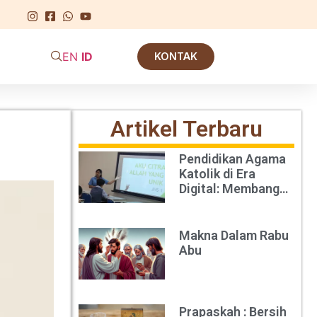
EN
ID
KONTAK
Artikel Terbaru
Pendidikan Agama
Katolik di Era
Digital: Membangun
Iman di Tengah
Derasnya Arus
Teknologi
Makna Dalam Rabu
Abu
Prapaskah : Bersih