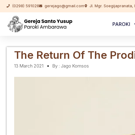
(0298) 591028
gerejago@gmail.com
Jl. Mgr. Soegijapranata
PAROKI
The Return Of The Prod
13 March 2021
By :
Jago Komsos