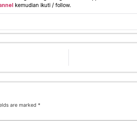
annel
kemudian ikuti / follow.
ields are marked
*