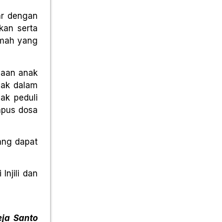
ar dengan
kan serta
emah yang
maan anak
bak dalam
ak peduli
apus dosa
ang dapat
Injili dan
ja Santo