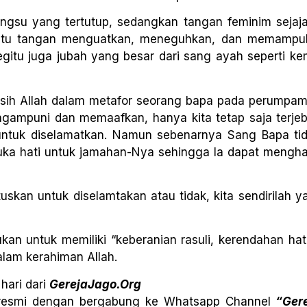
ngsu yang tertutup, sedangkan tangan feminim sejaj
n satu tangan menguatkan, meneguhkan, dan memampu
gitu juga jubah yang besar dari sang ayah seperti k
ih Allah dalam metafor seorang bapa pada perumpa
ngampuni dan memaafkan, hanya kita tetap saja terje
untuk diselamatkan. Namun sebenarnya Sang Bapa tid
mbuka hati untuk jamahan-Nya sehingga Ia dapat mengh
kan untuk diselamtakan atau tidak, kita sendirilah y
kan untuk memiliki “keberanian rasuli, kerendahan hati 
alam kerahiman Allah.
hari dari
GerejaJago.Org
n resmi dengan bergabung ke Whatsapp Channel
“Gere