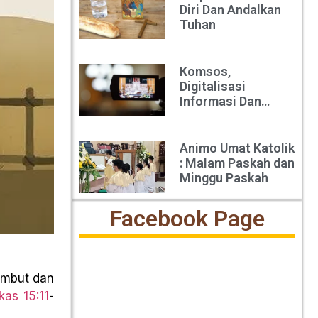
Diri Dan Andalkan
Tuhan
Komsos,
Digitalisasi
Informasi Dan
Pelayanan Di Era
Millenia : Sebuah
Refleksi Seribu Hari
Animo Umat Katolik
Melayani
: Malam Paskah dan
Minggu Paskah
Facebook Page
embut dan
kas 15:11
-