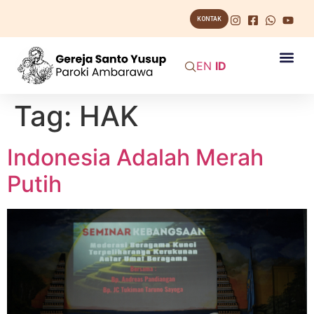
KONTAK
EN
ID
Tag:
HAK
Indonesia Adalah Merah
Putih