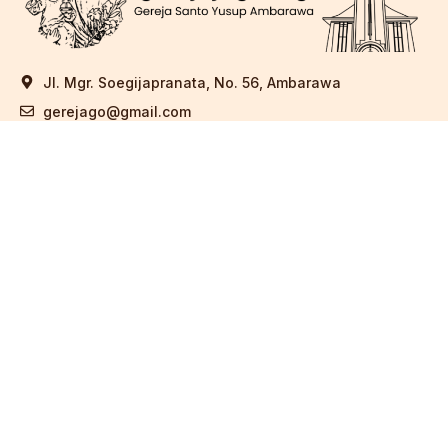
Jl. Mgr. Soegijapranata, No. 56, Ambarawa
gerejago@gmail.com
(0298) 591028
Berlangganan
KIRIM
GEREJA
BIOLINK
SEKRETARIAT
GALERI
Copyright © 2026 Gereja Santo Yusup Ambarawa. Powered
By Jago Komsos