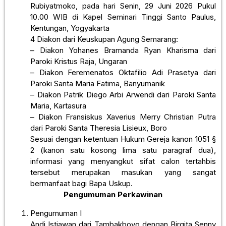
Rubiyatmoko, pada hari Senin, 29 Juni 2026 Pukul
10.00 WIB di Kapel Seminari Tinggi Santo Paulus,
Kentungan, Yogyakarta
4 Diakon dari Keuskupan Agung Semarang:
– Diakon Yohanes Bramanda Ryan Kharisma dari
Paroki Kristus Raja, Ungaran
– Diakon Feremenatos Oktafilio Adi Prasetya dari
Paroki Santa Maria Fatima, Banyumanik
– Diakon Patrik Diego Arbi Arwendi dari Paroki Santa
Maria, Kartasura
– Diakon Fransiskus Xaverius Merry Christian Putra
dari Paroki Santa Theresia Lisieux, Boro
Sesuai dengan ketentuan Hukum Gereja kanon 1051 §
2 (kanon satu kosong lima satu paragraf dua),
informasi yang menyangkut sifat calon tertahbis
tersebut merupakan masukan yang sangat
bermanfaat bagi Bapa Uskup.
Pengumuman Perkawinan
Pengumuman I
Andi Istiawan dari Tambakboyo dengan Birgita Senny