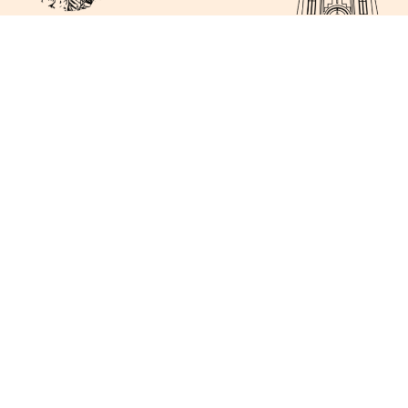
Jl. Mgr. Soegijapranata, No. 56, Ambarawa
gerejago@gmail.com
(0298) 591028
Berlangganan
KIRIM
GEREJA
BIOLINK
SEKRETARIAT
GALERI
Copyright © 2026 Gereja Santo Yusup Ambarawa. Powered
By Jago Komsos