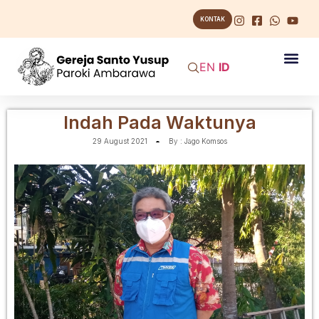
KONTAK
EN
ID
Indah Pada Waktunya
29 August 2021
By :
Jago Komsos