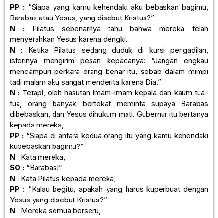
PP :
“Siapa yang kamu kehendaki aku bebaskan bagimu,
Barabas atau Yesus, yang disebut Kristus?”
N :
Pilatus sebenarnya tahu bahwa mereka telah
menyerahkan Yesus karena dengki.
N :
Ketika Pilatus sedang duduk di kursi pengadilan,
isterinya mengirim pesan kepadanya: “Jangan engkau
mencampuri perkara orang benar itu, sebab dalam mimpi
tadi malam aku sangat menderita karena Dia.”
N :
Tetapi, oleh hasutan imam-imam kepala dan kaum tua-
tua, orang banyak bertekat meminta supaya Barabas
dibebaskan, dan Yesus dihukum mati. Gubernur itu bertanya
kepada mereka,
PP :
“Siapa di antara kedua orang itu yang kamu kehendaki
kubebaskan bagimu?”
N :
Kata mereka,
SO :
“Barabas!”
N :
Kata Pilatus kepada mereka,
PP :
“Kalau begitu, apakah yang harus kuperbuat dengan
Yesus yang disebut Kristus?”
N :
Mereka semua berseru,