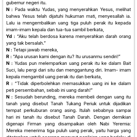
gubernur negeri itu.
N :
Pada waktu Yudas, yang menyerahkan Yesus, melihat
bahwa Yesus telah dijatuhi hukuman mati, menyesallah ia.
Lalu ia mengembalikan uang tiga puluh perak itu kepada
imam-imam kepala dan tua-tua sambil berkata,
Yd :
“Aku telah berdosa karena menyerahkan darah orang
yang tak bersalah.”
N :
Tetapi jawab mereka,
R :
“Apa urusan kami dengan itu? Itu urusanmu sendiri!”
N :
Yudas pun melemparkan uang perak itu ke dalam Bait
Suci, lalu pergi dari situ dan menggantung diri. Imam- imam
kepala mengambil uang perak itu dan berkata,
R :
“Tidak diperbolehkan memasukkan uang ini ke dalam
peti persembahan, sebab ini uang darah!”
N :
Sesudah berunding, mereka membeli dengan uang itu
tanah yang disebut Tanah Tukang Periuk untuk dijadikan
tempat perkuburan orang asing. Itulah sebabnya sampai
hari ini tanah itu disebut Tanah Darah. Dengan demikian
digenapi Firman yang disampaikan oleh Nabi Yeremia:
Mereka menerima tiga puluh uang perak, yaitu harga yang