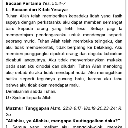
Bacaan Pertama
Yes. 50:4-7
L : Bacaan dari Kitab Yesaya:
Tuhan Allah telah memberikan kepadaku lidah yang fasih
supaya dengan perkataanku aku dapat memberi semangat
baru kepada orang yang letih lesu. Setiap pagi la
mempertajam pendengaranku untuk mendengar seperti
seorang murid. Tuhan Allah telah membuka telingaku, dan
aku tidak memberontak, tidak berpaling ke belakang. Aku
memberi punggungku dipukuli orang; dan daguku kubiarkan
dicabuti janggutnya. Aku tidak menyembunyikan mukaku
pada saat aku dinodai dan diludahi. Tuhan Allah menolong
aku; sebab itu aku tidak mendapat noda. Aku meneguhkan
hatiku seperti teguhnya gunung batu, karena aku tahu
bahwa aku tidak akan mendapat malu.
Demikianlah sabda Tuhan.
U :
Syukur kepada Allah.
Mazmur Tanggapan
Mzm. 22:8-9.17-18a.19-20.23-24; R:
2a
“Allahku, ya Allahku, mengapa Kautinggalkan daku?”
1. Semua yang melihat aku mengolok-olok; mereka