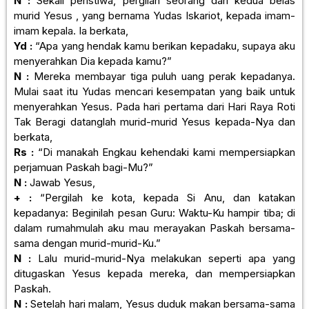
N :
Sekali peristiwa, pergilah seorang dari kedua belas
murid Yesus , yang bernama Yudas Iskariot, kepada imam-
imam kepala. Ia berkata,
Yd :
“Apa yang hendak kamu berikan kepadaku, supaya aku
menyerahkan Dia kepada kamu?”
N :
Mereka membayar tiga puluh uang perak kepadanya.
Mulai saat itu Yudas mencari kesempatan yang baik untuk
menyerahkan Yesus. Pada hari pertama dari Hari Raya Roti
Tak Beragi datanglah murid-murid Yesus kepada-Nya dan
berkata,
Rs :
“Di manakah Engkau kehendaki kami mempersiapkan
perjamuan Paskah bagi-Mu?”
N :
Jawab Yesus,
+ :
“Pergilah ke kota, kepada Si Anu, dan katakan
kepadanya: Beginilah pesan Guru: Waktu-Ku hampir tiba; di
dalam rumahmulah aku mau merayakan Paskah bersama-
sama dengan murid-murid-Ku.”
N :
Lalu murid-murid-Nya melakukan seperti apa yang
ditugaskan Yesus kepada mereka, dan mempersiapkan
Paskah.
N :
Setelah hari malam, Yesus duduk makan bersama-sama