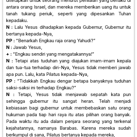
ditetapkan untuk seorang menurut penilaian yang berlaku di
antara orang Israel, dan mereka memberikan uang itu untuk
tanah tukang periuk, seperti yang dipesankan Tuhan
kepadaku.
N :
Lalu Yesus dihadapkan kepada Gubernur, Gubernur itu
bertanya kepada-Nya,
PP :
“Benarkah Engkau raja orang Yahudi?”
N :
Jawab Yesus,
+ :
“Engkau sendiri yang mengatakannya!”
N :
Tetapi atas tuduhan yang diajukan imam-imam kepala
dan tua-tua terhadap diri-Nya, Yesus tidak memberi jawab
apa pun. Lalu, kata Pilatus kepada-Nya,
PP :
“Tidakkah Engkau dengar betapa banyaknya tuduhan
saksi-saksi ini terhadap Engkau?”
N :
Tetapi, Yesus tidak menjawab sepatah kata pun
sehingga gubernur itu sangat heran. Telah menjadi
kebiasaan bagi gubernur untuk membebaskan satu orang
hukuman pada tiap hari raya itu atas pilihan orang banyak.
Pada waktu itu ada dalam penjara seorang yang terkenal
kejahatannya, namanya Barabas. Karena mereka sudah
berkumpul di sana, Pilatus bertanya kepada mereka,