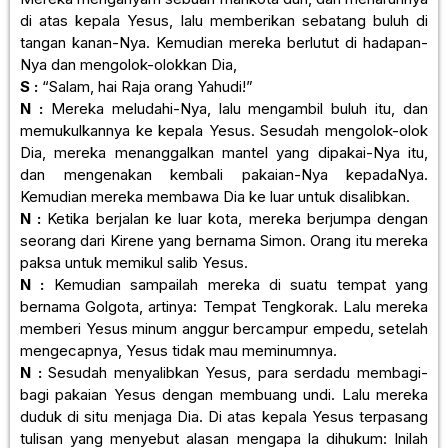
di atas kepala Yesus, lalu memberikan sebatang buluh di
tangan kanan-Nya. Kemudian mereka berlutut di hadapan-
Nya dan mengolok-olokkan Dia,
S :
“Salam, hai Raja orang Yahudi!”
N :
Mereka meludahi-Nya, lalu mengambil buluh itu, dan
memukulkannya ke kepala Yesus. Sesudah mengolok-olok
Dia, mereka menanggalkan mantel yang dipakai-Nya itu,
dan mengenakan kembali pakaian-Nya kepadaNya.
Kemudian mereka membawa Dia ke luar untuk disalibkan.
N :
Ketika berjalan ke luar kota, mereka berjumpa dengan
seorang dari Kirene yang bernama Simon. Orang itu mereka
paksa untuk memikul salib Yesus.
N :
Kemudian sampailah mereka di suatu tempat yang
bernama Golgota, artinya: Tempat Tengkorak. Lalu mereka
memberi Yesus minum anggur bercampur empedu, setelah
mengecapnya, Yesus tidak mau meminumnya.
N :
Sesudah menyalibkan Yesus, para serdadu membagi-
bagi pakaian Yesus dengan membuang undi. Lalu mereka
duduk di situ menjaga Dia. Di atas kepala Yesus terpasang
tulisan yang menyebut alasan mengapa la dihukum: Inilah