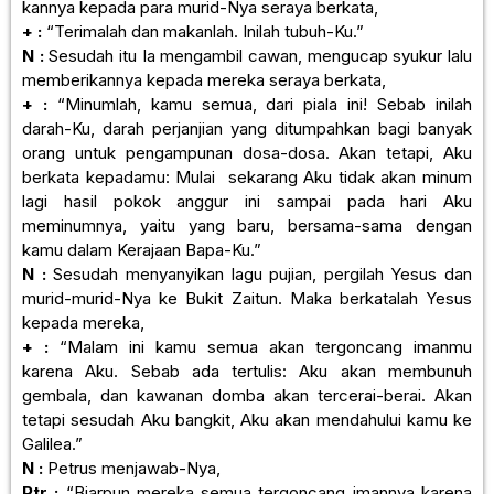
kannya kepada para murid-Nya seraya berkata,
+ :
“Terimalah dan makanlah. Inilah tubuh-Ku.”
N :
Sesudah itu Ia mengambil cawan, mengucap syukur lalu
memberikannya kepada mereka seraya berkata,
+ :
“Minumlah, kamu semua, dari piala ini! Sebab inilah
darah-Ku, darah perjanjian yang ditumpahkan bagi banyak
orang untuk pengampunan dosa-dosa. Akan tetapi, Aku
berkata kepadamu: Mulai sekarang Aku tidak akan minum
lagi hasil pokok anggur ini sampai pada hari Aku
meminumnya, yaitu yang baru, bersama-sama dengan
kamu dalam Kerajaan Bapa-Ku.”
N :
Sesudah menyanyikan lagu pujian, pergilah Yesus dan
murid-murid-Nya ke Bukit Zaitun. Maka berkatalah Yesus
kepada mereka,
+ :
“Malam ini kamu semua akan tergoncang imanmu
karena Aku. Sebab ada tertulis: Aku akan membunuh
gembala, dan kawanan domba akan tercerai-berai. Akan
tetapi sesudah Aku bangkit, Aku akan mendahului kamu ke
Galilea.”
N :
Petrus menjawab-Nya,
Ptr :
“Biarpun mereka semua tergoncang imannya karena