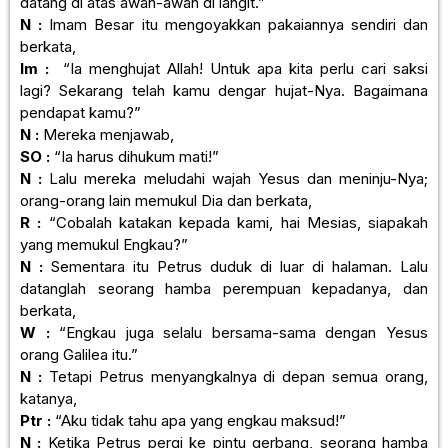
datang di atas awan-awan di langit.”
N :
Imam Besar itu mengoyakkan pakaiannya sendiri dan
berkata,
Im :
“Ia menghujat Allah! Untuk apa kita perlu cari saksi
lagi? Sekarang telah kamu dengar hujat-Nya. Bagaimana
pendapat kamu?”
N :
Mereka menjawab,
SO :
“Ia harus dihukum mati!”
N :
Lalu mereka meludahi wajah Yesus dan meninju-Nya;
orang-orang lain memukul Dia dan berkata,
R :
“Cobalah katakan kepada kami, hai Mesias, siapakah
yang memukul Engkau?”
N :
Sementara itu Petrus duduk di luar di halaman. Lalu
datanglah seorang hamba perempuan kepadanya, dan
berkata,
W :
“Engkau juga selalu bersama-sama dengan Yesus
orang Galilea itu.”
N :
Tetapi Petrus menyangkalnya di depan semua orang,
katanya,
Ptr :
“Aku tidak tahu apa yang engkau maksud!”
N :
Ketika Petrus pergi ke pintu gerbang, seorang hamba