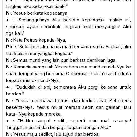
Engkau, aku sekali-kali tidak!”
N :
Yesus berkata kepadanya,
+ :
“Sesungguhnya Aku berkata kepadamu, malam ini,
sebelum ayam berkokok, engkau telah menyangkal Aku
tiga kali.”
N :
Kata Petrus kepada-Nya,
Ptr :
“Sekalipun aku harus mati bersama-sama Engkau, aku
tidak akan menyangkal Engkau.”
N :
Semua murid yang lain pun berkata demikian juga.
N :
Kemudia sampailah Yesus bersama murid-murid-Nya ke
suatu tempat yang bernama Getsemani. Lalu Yesus berkata
kepada murid-murid-Nya,
+ :
“Duduklah di sini, sementara Aku pergi ke sana untuk
berdoa.”
N :
Yesus membawa Petrus, dan kedua anak Zebedeus
beserta-Nya. Yesus mulai merasa sedih dan gelisah, lalu
kata- Nya kepada mereka,
+ :
“Hatiku sangat sedih, seperti mau mati rasanya!
Tinggallah di sini dan berjaga-jagalah dengan Aku.”
N :
Yesus maju sedikit, lalu sujud dan berdoa,