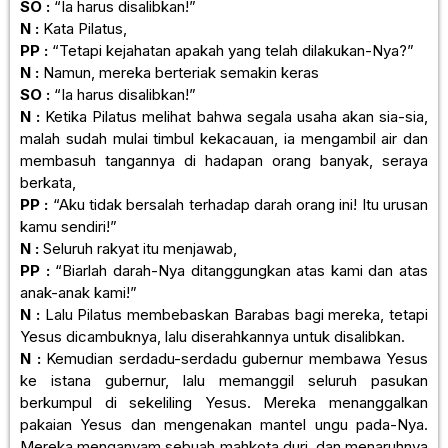
SO :
“Ia harus disalibkan!”
N :
Kata Pilatus,
PP :
“Tetapi kejahatan apakah yang telah dilakukan-Nya?”
N :
Namun, mereka berteriak semakin keras
SO :
“Ia harus disalibkan!”
N :
Ketika Pilatus melihat bahwa segala usaha akan sia-sia,
malah sudah mulai timbul kekacauan, ia mengambil air dan
membasuh tangannya di hadapan orang banyak, seraya
berkata,
PP :
“Aku tidak bersalah terhadap darah orang ini! Itu urusan
kamu sendiri!”
N :
Seluruh rakyat itu menjawab,
PP :
“Biarlah darah-Nya ditanggungkan atas kami dan atas
anak-anak kami!”
N :
Lalu Pilatus membebaskan Barabas bagi mereka, tetapi
Yesus dicambuknya, lalu diserahkannya untuk disalibkan.
N :
Kemudian serdadu-serdadu gubernur membawa Yesus
ke istana gubernur, lalu memanggil seluruh pasukan
berkumpul di sekeliling Yesus. Mereka menanggalkan
pakaian Yesus dan mengenakan mantel ungu pada-Nya.
Mereka menganyam sebuah mahkota duri, dan menaruhnya