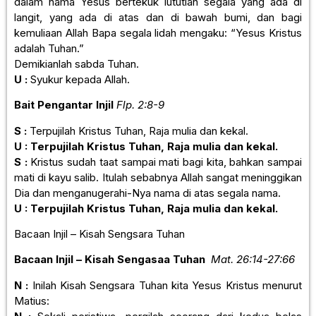
dalam nama Yesus bertekuk lututlah segala yang ada di
langit, yang ada di atas dan di bawah bumi, dan bagi
kemuliaan Allah Bapa segala lidah mengaku: “Yesus Kristus
adalah Tuhan.”
Demikianlah sabda Tuhan.
U :
Syukur kepada Allah.
Bait Pengantar Injil
Flp. 2:8-9
S :
Terpujilah Kristus Tuhan, Raja mulia dan kekal.
U : Terpujilah Kristus Tuhan, Raja mulia dan kekal.
S :
Kristus sudah taat sampai mati bagi kita, bahkan sampai
mati di kayu salib. Itulah sebabnya Allah sangat meninggikan
Dia dan menganugerahi-Nya nama di atas segala nama.
U : Terpujilah Kristus Tuhan, Raja mulia dan kekal.
Bacaan Injil – Kisah Sengsara Tuhan
Bacaan Injil – Kisah Sengasaa Tuhan
Mat. 26:14-27:66
N :
Inilah Kisah Sengsara Tuhan kita Yesus Kristus menurut
Matius: