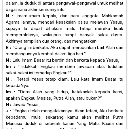
dalam, ia duduk di antara pengawal-pengawal untuk melihat
bagaimana akhir semuanya itu.
N :
Imam-imam kepala, dan para anggota Mahkamah
Agama lainnya, mencari kesaksian palsu melawan Yesus,
supaya Ia dapat dihukum mati. Tetapi mereka tidak
memperolehnya, walaupun tampil banyak saksi dusta.
Akhirnya tampillah dua orang, dan mengatakan,
R :
“Orang ini berkata: Aku dapat merubuhkan bait Allah dan
membangunnya kembali dalam tiga hari.”
N :
Lalu Imam Besar itu berdiri dan berkata kepada Yesus,
Im :
“Tidakkah Engkau memberi jawaban atas tuduhan
saksi-saksi ini terhadap Engkau?”
N :
Tetapi Yesus tetap diam. Lalu kata Imam Besar itu
kepadaNya.
Im :
“Demi Allah yang hidup, katakanlah kepada kami,
apakah Engkau Mesias, Putra Allah, atau bukan?”
N :
Jawab Yesus,
+ :
“Engkau telah mengatakannya. Akan tetapi, Aku berkata
kepadamu, mulai sekarang kamu akan melihat Putra
Manusia duduk di sebelah kanan Yang Maha Kuasa dan