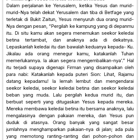
Dalam perjalanan ke Yerusalem, ketika Yesus dan murid-
murid-Nya telah dekat Yerusalem dan tiba di Betfage yang
terletak di Bukit Zaitun, Yesus menyuruh dua orang murid-
Nya dengan pesan, “Pergilah ke kampung yang di depanmu
itu. Di situ kamu akan segera menemukan seekor keledai
betina tertambat, dan anaknya ada di dekatnya.
Lepaskanlah keledai itu dan bawalah keduanya kepada- Ku.
Jikalau ada orang menegur kamu, katakanlah Tuhan
memerlukannya. Ia akan segera mengembalikan-nya’.” Hal
itu terjadi supaya digenapi Firman yang disampaikan oleh
para nabi: Katakanlah kepada puteri Sion: Lihat, Rajamu
datang kepadamu! Ia lemah lembut dan mengendarai
seekor keledai, seekor keledai betina dan seekor keledai
beban yang muda. Lalu pergilah kedua murid itu, dan
berbuat seperti yang ditugaskan Yesus kepada mereka.
Mereka membawa keledai betina itu bersama anaknya, lalu
mengalasinya dengan pakaian mereka, dan Yesus pun
duduk di atasnya. Orang banyak yang sangat besar
jumlahnya menghamparkan pakaian-nya di jalan; ada pula
yang memotong ranting-ranting dari pohon-pohon dan