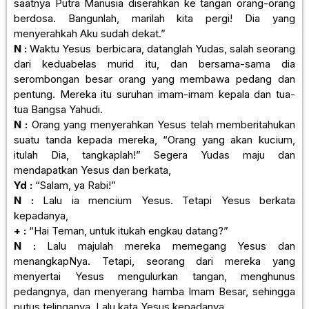
saatnya Putra Manusia diserahkan ke tangan orang-orang
berdosa. Bangunlah, marilah kita pergi! Dia yang
menyerahkah Aku sudah dekat.”
N :
Waktu Yesus berbicara, datanglah Yudas, salah seorang
dari keduabelas murid itu, dan bersama-sama dia
serombongan besar orang yang membawa pedang dan
pentung. Mereka itu suruhan imam-imam kepala dan tua-
tua Bangsa Yahudi.
N :
Orang yang menyerahkan Yesus telah memberitahukan
suatu tanda kepada mereka, “Orang yang akan kucium,
itulah Dia, tangkaplah!” Segera Yudas maju dan
mendapatkan Yesus dan berkata,
Yd :
“Salam, ya Rabi!”
N :
Lalu ia mencium Yesus. Tetapi Yesus berkata
kepadanya,
+ :
“Hai Teman, untuk itukah engkau datang?”
N :
Lalu majulah mereka memegang Yesus dan
menangkapNya. Tetapi, seorang dari mereka yang
menyertai Yesus mengulurkan tangan, menghunus
pedangnya, dan menyerang hamba Imam Besar, sehingga
putus telinganya. Lalu kata Yesus kepadanya,