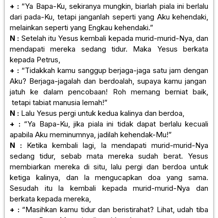
+ :
“Ya Bapa-Ku, sekiranya mungkin, biarlah piala ini berlalu
dari pada-Ku, tetapi janganlah seperti yang Aku kehendaki,
melainkan seperti yang Engkau kehendaki.”
N :
Setelah itu Yesus kembali kepada murid-murid-Nya, dan
mendapati mereka sedang tidur. Maka Yesus berkata
kepada Petrus,
+ :
“Tidakkah kamu sanggup berjaga-jaga satu jam dengan
Aku? Berjaga-jagalah dan berdoalah, supaya kamu jangan
jatuh ke dalam pencobaan! Roh memang berniat baik,
tetapi tabiat manusia lemah!”
N :
Lalu Yesus pergi untuk kedua kalinya dan berdoa,
+ :
“Ya Bapa-Ku, jika piala ini tidak dapat berlalu kecuali
apabila Aku meminumnya, jadilah kehendak-Mu!”
N :
Ketika kembali lagi, Ia mendapati murid-murid-Nya
sedang tidur, sebab mata mereka sudah berat. Yesus
membiarkan mereka di situ, lalu pergi dan berdoa untuk
ketiga kalinya, dan la mengucapkan doa yang sama.
Sesudah itu la kembali kepada murid-murid-Nya dan
berkata kepada mereka,
+ :
“Masihkan kamu tidur dan beristirahat? Lihat, udah tiba