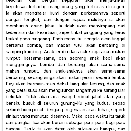
keadilan, dan dengan kejujuran akan menjatuhkan
keputusan terhadap orang-orang yang tertindas di negeri.
Ia akan menghajar bumi dengan perkataannya seperti
dengan tongkat, dan dengan napas mulutnya ia akan
membunuh orang jahat. Ia tidak akan menyimpang dari
kebenaran dan kesetiaan, seperti ikat pinggang yang terus
terikat pada pinggang. Pada masa itu, serigala akan tinggal
bersama domba, dan macan tutul akan berbaring di
samping kambing. Anak lembu dan anak singa akan makan
rumput bersama-sama; dan seorang anak kecil akan
menggiringnya. Lembu dan beruang akan sama-sama
makan rumput, dan anak-anaknya akan sama-sama
berbaring, sedang singa akan makan jerami seperti lembu.
Bayi akan bermain-main dekat liang ular tedung, dan anak
yang cerai susu akan mengulurkan tangannya ke sarang ular
beludak. Tidak akan ada yang berbuat jahat atau yang
berlaku busuk di seluruh gunung-Ku yang kudus; sebab
seluruh bumi penuh dengan pengenalan akan Tuhan, seperti
air laut yang menutupi dasarnya. Maka, pada waktu itu taruk
dari pangkal Isai akan berdiri sebagai panji-panji bagi para
bangsa. Taruk itu akan dicari oleh suku-suku bangsa, dan