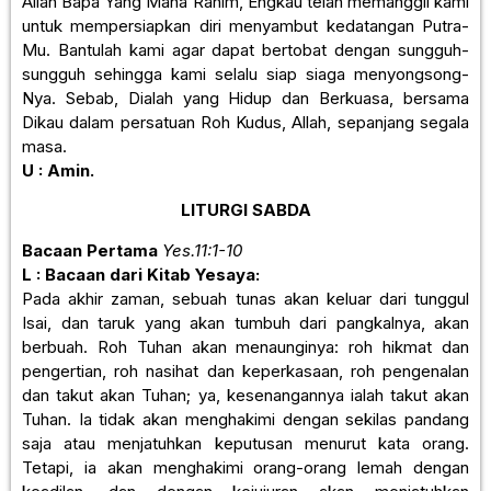
Allah Bapa Yang Maha Rahim, Engkau telah memanggil kami
untuk mempersiapkan diri menyambut kedatangan Putra-
Mu. Bantulah kami agar dapat bertobat dengan sungguh-
sungguh sehingga kami selalu siap siaga menyongsong-
Nya. Sebab, Dialah yang Hidup dan Berkuasa, bersama
Dikau dalam persatuan Roh Kudus, Allah, sepanjang segala
masa.
U : Amin.
LITURGI SABDA
Bacaan Pertama
Yes.11:1-10
L : Bacaan dari Kitab Yesaya:
Pada akhir zaman, sebuah tunas akan keluar dari tunggul
Isai, dan taruk yang akan tumbuh dari pangkalnya, akan
berbuah. Roh Tuhan akan menaunginya: roh hikmat dan
pengertian, roh nasihat dan keperkasaan, roh pengenalan
dan takut akan Tuhan; ya, kesenangannya ialah takut akan
Tuhan. Ia tidak akan menghakimi dengan sekilas pandang
saja atau menjatuhkan keputusan menurut kata orang.
Tetapi, ia akan menghakimi orang-orang lemah dengan