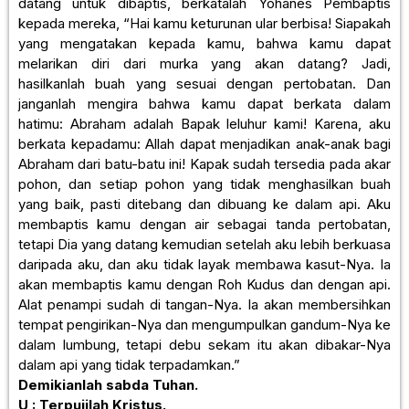
datang untuk dibaptis, berkatalah Yohanes Pembaptis
kepada mereka, “Hai kamu keturunan ular berbisa! Siapakah
yang mengatakan kepada kamu, bahwa kamu dapat
melarikan diri dari murka yang akan datang? Jadi,
hasilkanlah buah yang sesuai dengan pertobatan. Dan
janganlah mengira bahwa kamu dapat berkata dalam
hatimu: Abraham adalah Bapak leluhur kami! Karena, aku
berkata kepadamu: Allah dapat menjadikan anak-anak bagi
Abraham dari batu-batu ini! Kapak sudah tersedia pada akar
pohon, dan setiap pohon yang tidak menghasilkan buah
yang baik, pasti ditebang dan dibuang ke dalam api. Aku
membaptis kamu dengan air sebagai tanda pertobatan,
tetapi Dia yang datang kemudian setelah aku lebih berkuasa
daripada aku, dan aku tidak layak membawa kasut-Nya. Ia
akan membaptis kamu dengan Roh Kudus dan dengan api.
Alat penampi sudah di tangan-Nya. Ia akan membersihkan
tempat pengirikan-Nya dan mengumpulkan gandum-Nya ke
dalam lumbung, tetapi debu sekam itu akan dibakar-Nya
dalam api yang tidak terpadamkan.”
Demikianlah sabda Tuhan.
U : Terpujilah Kristus.