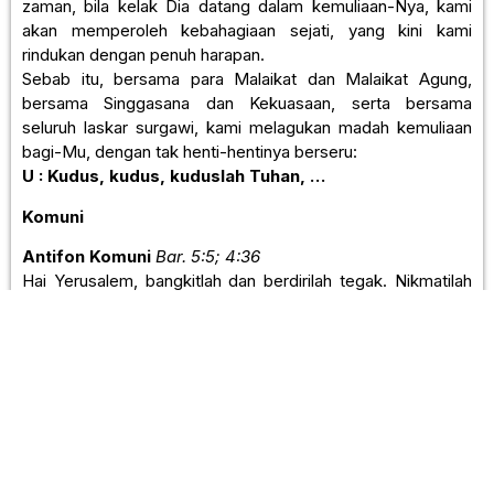
zaman, bila kelak Dia datang dalam kemuliaan-Nya, kami
akan memperoleh kebahagiaan sejati, yang kini kami
rindukan dengan penuh harapan.
Sebab itu, bersama para Malaikat dan Malaikat Agung,
bersama Singgasana dan Kekuasaan, serta bersama
seluruh laskar surgawi, kami melagukan madah kemuliaan
bagi-Mu, dengan tak henti-hentinya berseru:
U : Kudus, kudus, kuduslah Tuhan, …
Komuni
Antifon Komuni
Bar. 5:5; 4:36
Hai Yerusalem, bangkitlah dan berdirilah tegak. Nikmatilah
sukacita yang datang dari Allahmu.
Doa Sesudah Komuni
I :
Marilah kita berdoa.
Ya Tuhan, kami telah Engkau kenyangkan dengan makanan
rohani. Semoga dengan mengambil bagian dalam misteri
kudus ini kami dibantu agar dengan bijaksana menimbang
hal-hal duniawi dan dengan tekun mengusahakan hal-hal
surgawi. Dengan pengantaraan Kristus, Tuhan kami.