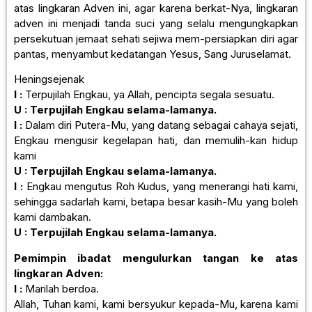
atas lingkaran Adven ini, agar karena berkat-Nya, lingkaran
adven ini menjadi tanda suci yang selalu mengungkapkan
persekutuan jemaat sehati sejiwa mem-persiapkan diri agar
pantas, menyambut kedatangan Yesus, Sang Juruselamat.
Heningsejenak
I :
Terpujilah Engkau, ya Allah, pencipta segala sesuatu.
U : Terpujilah Engkau selama-lamanya.
I :
Dalam diri Putera-Mu, yang datang sebagai cahaya sejati,
Engkau mengusir kegelapan hati, dan memulih-kan hidup
kami
U : Terpujilah Engkau selama-lamanya.
I :
Engkau mengutus Roh Kudus, yang menerangi hati kami,
sehingga sadarlah kami, betapa besar kasih-Mu yang boleh
kami dambakan.
U : Terpujilah Engkau selama-lamanya.
Pemimpin ibadat mengulurkan tangan ke atas
lingkaran Adven:
I :
Marilah berdoa.
Allah, Tuhan kami, kami bersyukur kepada-Mu, karena kami