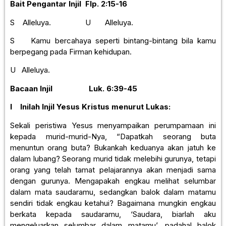
Bait Pengantar Injil
Flp. 2:15-16
S Alleluya. U Alleluya.
S Kamu bercahaya seperti bintang-bintang bila kamu
berpegang pada Firman kehidupan.
U Alleluya.
Bacaan Injil
Luk. 6:39-45
I Inilah Injil Yesus Kristus menurut Lukas:
Sekali peristiwa Yesus menyampaikan perumpamaan ini
kepada murid-murid-Nya, “Dapatkah seorang buta
menuntun orang buta? Bukankah keduanya akan jatuh ke
dalam lubang? Seorang murid tidak melebihi gurunya, tetapi
orang yang telah tamat pelajarannya akan menjadi sama
dengan gurunya. Mengapakah engkau melihat selumbar
dalam mata saudaramu, sedangkan balok dalam matamu
sendiri tidak engkau ketahui? Bagaimana mungkin engkau
berkata kepada saudaramu, ‘Saudara, biarlah aku
mengeluarkan selumbar dalam matamu’, padahal balok