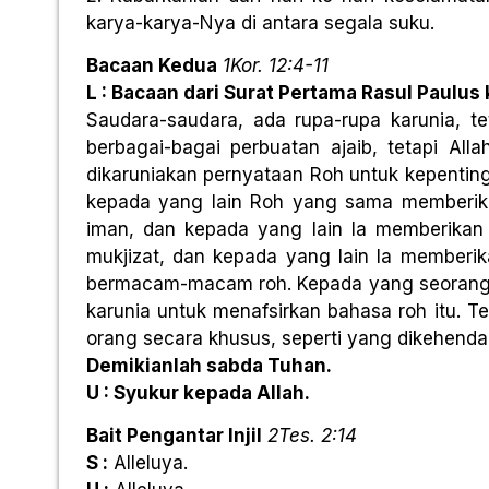
karya-karya-Nya di antara segala suku.
Bacaan Kedua
1Kor. 12:4-11
L : Bacaan dari Surat Pertama Rasul Paulus
Saudara-saudara, ada rupa-rupa karunia, t
berbagai-bagai perbuatan ajaib, tetapi Al
dikaruniakan pernyataan Roh untuk kepentin
kepada yang lain Roh yang sama memberik
iman, dan kepada yang lain la memberika
mukjizat, dan kepada yang lain Ia memberi
bermacam-macam roh. Kepada yang seorang I
karunia untuk menafsirkan bahasa roh itu. T
orang secara khusus, seperti yang dikehenda
Demikianlah sabda Tuhan.
U : Syukur kepada Allah.
Bait Pengantar Injil
2Tes. 2:14
S :
Alleluya.