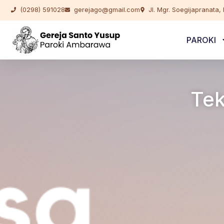
(0298) 591028
gerejago@gmail.com
Jl. Mgr. Soegijapranata
PAROKI
Tek