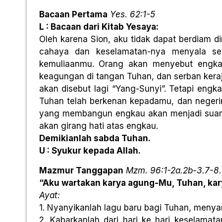
Bacaan Pertama
Yes. 62:1-5
L : Bacaan dari Kitab Yesaya:
Oleh karena Sion, aku tidak dapat berdiam di
cahaya dan keselamatan-nya menyala se
kemuliaanmu. Orang akan menyebut engka
keagungan di tangan Tuhan, dan serban keraj
akan disebut lagi “Yang-Sunyi”. Tetapi eng
Tuhan telah berkenan kepadamu, dan negerim
yang membangun engkau akan menjadi suamim
akan girang hati atas engkau.
Demikianlah sabda Tuhan.
U : Syukur kepada Allah.
Mazmur Tanggapan
Mzm. 96:1-2a.2b-3.7-8.
“Aku wartakan karya agung-Mu, Tuhan, ka
Ayat:
1. Nyanyikanlah lagu baru bagi Tuhan, menya
2. Kabarkanlah dari hari ke hari keselamat