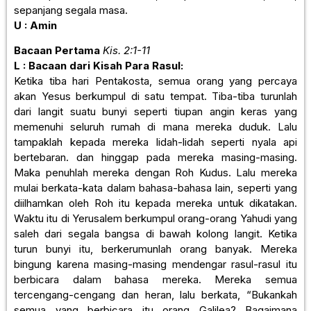
sepanjang segala masa.
U : Amin
Bacaan Pertama
Kis. 2:1-11
L : Bacaan dari Kisah Para Rasul:
Ketika tiba hari Pentakosta, semua orang yang percaya
akan Yesus berkumpul di satu tempat. Tiba-tiba turunlah
dari langit suatu bunyi seperti tiupan angin keras yang
memenuhi seluruh rumah di mana mereka duduk. Lalu
tampaklah kepada mereka lidah-lidah seperti nyala api
bertebaran. dan hinggap pada mereka masing-masing.
Maka penuhlah mereka dengan Roh Kudus. Lalu mereka
mulai berkata-kata dalam bahasa-bahasa lain, seperti yang
diilhamkan oleh Roh itu kepada mereka untuk dikatakan.
Waktu itu di Yerusalem berkumpul orang-orang Yahudi yang
saleh dari segala bangsa di bawah kolong langit. Ketika
turun bunyi itu, berkerumunlah orang banyak. Mereka
bingung karena masing-masing mendengar rasul-rasul itu
berbicara dalam bahasa mereka. Mereka semua
tercengang-cengang dan heran, lalu berkata, “Bukankah
semua yang berbicara itu orang Galilea? Bagaimana