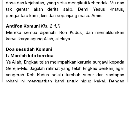
dosa dan kejahatan, yang setia mengikuti kehendak-Mu dan
tak gentar akan derita salib. Demi Yesus Kristus,
pengantara kami, kini dan sepanjang masa. Amin.
Antifon Komuni
Kis. 2:4,11
Mereka semua dipenuhi Roh Kudus, dan memaklumkan
karya-karya agung Allah, alleluya.
Doa sesudah Komuni
I : Marilah kita berdoa.
Ya Allah, Engkau telah melimpahkan karunia surgawi kepada
Gereja-Mu. Jagalah rahmat yang telah Engkau berikan, agar
anugerah Roh Kudus selalu tumbuh subur dan santapan
rohani ini menguatkan kami untuk hidup kekal. Dengan
pengantaraan Kristus, Tuhan kami.
U : Amin.
RITUS PENUTUP
Pengumuman
Berkat dan Pengutusan