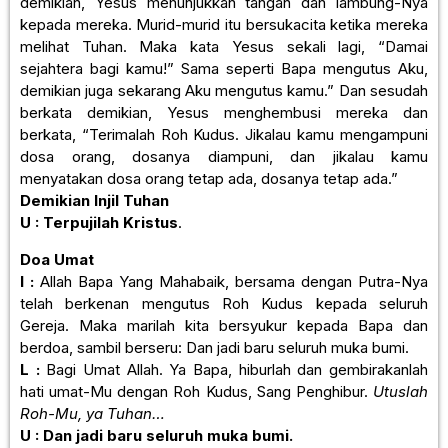
demikian, Yesus menunjukkan tangan dan lambung-Nya
kepada mereka. Murid-murid itu bersukacita ketika mereka
melihat Tuhan. Maka kata Yesus sekali lagi, “Damai
sejahtera bagi kamu!” Sama seperti Bapa mengutus Aku,
demikian juga sekarang Aku mengutus kamu.” Dan sesudah
berkata demikian, Yesus menghembusi mereka dan
berkata, “Terimalah Roh Kudus. Jikalau kamu mengampuni
dosa orang, dosanya diampuni, dan jikalau kamu
menyatakan dosa orang tetap ada, dosanya tetap ada.”
Demikian Injil Tuhan
U : Terpujilah Kristus
.
Doa Umat
I :
Allah Bapa Yang Mahabaik, bersama dengan Putra-Nya
telah berkenan mengutus Roh Kudus kepada seluruh
Gereja. Maka marilah kita bersyukur kepada Bapa dan
berdoa, sambil berseru: Dan jadi baru seluruh muka bumi.
L :
Bagi Umat Allah. Ya Bapa, hiburlah dan gembirakanlah
hati umat-Mu dengan Roh Kudus, Sang Penghibur.
Utuslah
Roh-Mu, ya Tuhan…
U : Dan jadi baru seluruh muka bumi.