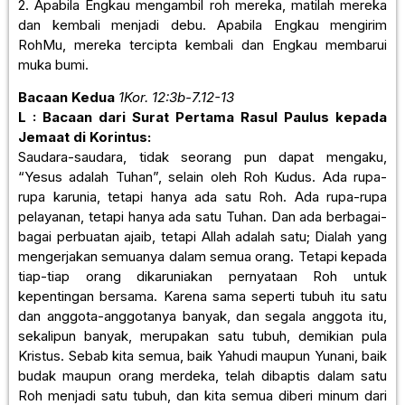
2. Apabila Engkau mengambil roh mereka, matilah mereka
dan kembali menjadi debu. Apabila Engkau mengirim
RohMu, mereka tercipta kembali dan Engkau membarui
muka bumi.
Bacaan Kedua
1Kor. 12:3b-7.12-13
L : Bacaan dari Surat Pertama Rasul Paulus kepada
Jemaat di Korintus:
Saudara-saudara, tidak seorang pun dapat mengaku,
“Yesus adalah Tuhan”, selain oleh Roh Kudus. Ada rupa-
rupa karunia, tetapi hanya ada satu Roh. Ada rupa-rupa
pelayanan, tetapi hanya ada satu Tuhan. Dan ada berbagai-
bagai perbuatan ajaib, tetapi Allah adalah satu; Dialah yang
mengerjakan semuanya dalam semua orang. Tetapi kepada
tiap-tiap orang dikaruniakan pernyataan Roh untuk
kepentingan bersama. Karena sama seperti tubuh itu satu
dan anggota-anggotanya banyak, dan segala anggota itu,
sekalipun banyak, merupakan satu tubuh, demikian pula
Kristus. Sebab kita semua, baik Yahudi maupun Yunani, baik
budak maupun orang merdeka, telah dibaptis dalam satu
Roh menjadi satu tubuh, dan kita semua diberi minum dari