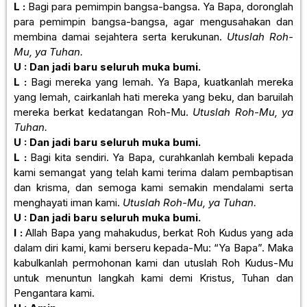
L :
Bagi para pemimpin bangsa-bangsa. Ya Bapa, doronglah
para pemimpin bangsa-bangsa, agar mengusahakan dan
membina damai sejahtera serta kerukunan.
Utuslah Roh-
Mu, ya Tuhan.
U : Dan jadi baru seluruh muka bumi.
L :
Bagi mereka yang lemah. Ya Bapa, kuatkanlah mereka
yang lemah, cairkanlah hati mereka yang beku, dan baruilah
mereka berkat kedatangan Roh-Mu.
Utuslah Roh-Mu, ya
Tuhan.
U : Dan jadi baru seluruh muka bumi.
L :
Bagi kita sendiri. Ya Bapa, curahkanlah kembali kepada
kami semangat yang telah kami terima dalam pembaptisan
dan krisma, dan semoga kami semakin mendalami serta
menghayati iman kami.
Utuslah Roh-Mu, ya Tuhan.
U : Dan jadi baru seluruh muka bumi.
I :
Allah Bapa yang mahakudus, berkat Roh Kudus yang ada
dalam diri kami, kami berseru kepada-Mu: “Ya Bapa”. Maka
kabulkanlah permohonan kami dan utuslah Roh Kudus-Mu
untuk menuntun langkah kami demi Kristus, Tuhan dan
Pengantara kami.