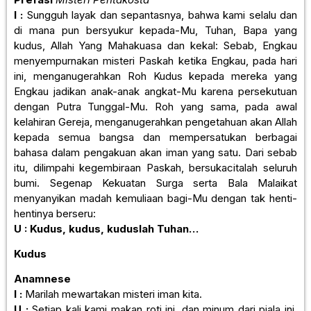
I :
Sungguh layak dan sepantasnya, bahwa kami selalu dan
di mana pun bersyukur kepada-Mu, Tuhan, Bapa yang
kudus, Allah Yang Mahakuasa dan kekal: Sebab, Engkau
menyempurnakan misteri Paskah ketika Engkau, pada hari
ini, menganugerahkan Roh Kudus kepada mereka yang
Engkau jadikan anak-anak angkat-Mu karena persekutuan
dengan Putra Tunggal-Mu. Roh yang sama, pada awal
kelahiran Gereja, menganugerahkan pengetahuan akan Allah
kepada semua bangsa dan mempersatukan berbagai
bahasa dalam pengakuan akan iman yang satu. Dari sebab
itu, dilimpahi kegembiraan Paskah, bersukacitalah seluruh
bumi. Segenap Kekuatan Surga serta Bala Malaikat
menyanyikan madah kemuliaan bagi-Mu dengan tak henti-
hentinya berseru:
U : Kudus, kudus, kuduslah Tuhan…
Kudus
Anamnese
I :
Marilah mewartakan misteri iman kita.
U :
Setiap kali kami makan roti ini, dan minum dari piala ini,