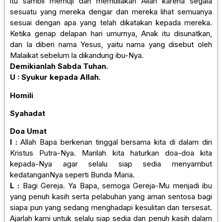
itu sambil memuji dan memuliakan Allah karena segala
sesuatu yang mereka dengar dan mereka lihat semuanya
sesuai dengan apa yang telah dikatakan kepada mereka.
Ketika genap delapan hari umurnya, Anak itu disunatkan,
dan Ia diberi nama Yesus, yaitu nama yang disebut oleh
Malaikat sebelum la dikandung ibu-Nya.
Demikianlah Sabda Tuhan.
U : Syukur kepada Allah.
Homili
Syahadat
Doa Umat
I :
Allah Bapa berkenan tinggal bersama kita di dalam diri
Kristus Putra-Nya. Marilah kita haturkan doa-doa kita
kepada-Nya agar selalu siap sedia menyambut
kedatangan­Nya seperti Bunda Maria.
L :
Bagi Gereja. Ya Bapa, semoga Gereja-Mu menjadi ibu
yang penuh kasih serta pelabuhan yang aman sentosa bagi
siapa pun yang sedang menghadapi kesulitan dan tersesat.
Ajarlah kami untuk selalu siap sedia dan penuh kasih dalam