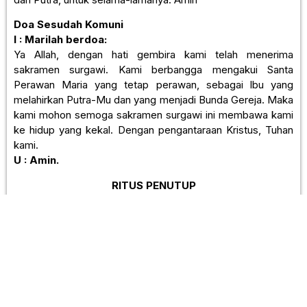
Doa Sesudah Komuni
I : Marilah berdoa:
Ya Allah, dengan hati gembira kami telah menerima
sakramen surgawi. Kami berbangga mengakui Santa
Perawan Maria yang tetap perawan, sebagai lbu yang
melahirkan Putra-Mu dan yang menjadi Bunda Gereja. Maka
kami mohon semoga sakramen surgawi ini membawa kami
ke hidup yang kekal. Dengan pengantaraan Kristus, Tuhan
kami.
U : Amin.
RITUS PENUTUP
Pengumuman
Berkat dan Pengutusan
I :
Tuhan bersamamu.
U :
Dan bersama rohmu.
I :
Semoga Allah yang Mahakuasa memberkati saudara
sekalian, Bapa dan Putra dan Roh Kudus