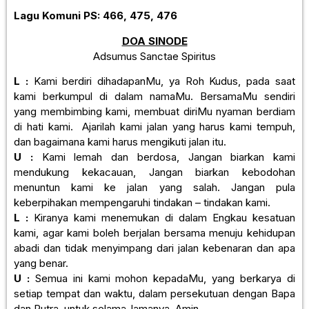
Lagu Komuni
PS: 466, 475, 476
DOA SINODE
Adsumus Sanctae Spiritus
L :
Kami berdiri dihadapanMu, ya Roh Kudus, pada saat
kami berkumpul di dalam namaMu. BersamaMu sendiri
yang membimbing kami, membuat diriMu nyaman berdiam
di hati kami. Ajarilah kami jalan yang harus kami tempuh,
dan bagaimana kami harus mengikuti jalan itu.
U :
Kami lemah dan berdosa, Jangan biarkan kami
mendukung kekacauan, Jangan biarkan kebodohan
menuntun kami ke jalan yang salah. Jangan pula
keberpihakan mempengaruhi tindakan – tindakan kami.
L :
Kiranya kami menemukan di dalam Engkau kesatuan
kami, agar kami boleh berjalan bersama menuju kehidupan
abadi dan tidak menyimpang dari jalan kebenaran dan apa
yang benar.
U :
Semua ini kami mohon kepadaMu, yang berkarya di
setiap tempat dan waktu, dalam persekutuan dengan Bapa
dan Putra, untuk selama-lamanya. Amin