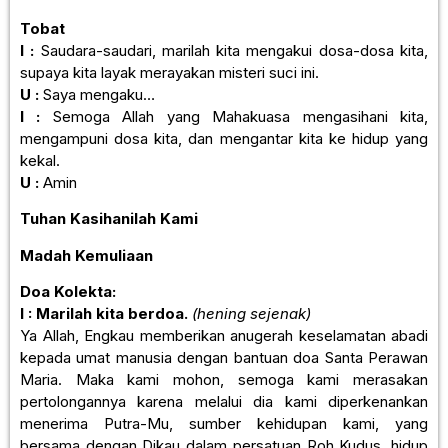
Tobat
I :
Saudara-saudari, marilah kita mengakui dosa-dosa kita,
supaya kita layak merayakan misteri suci ini.
U :
Saya mengaku…
I :
Semoga Allah yang Mahakuasa mengasihani kita,
mengampuni dosa kita, dan mengantar kita ke hidup yang
kekal.
U :
Amin
Tuhan Kasihanilah Kami
Madah Kemuliaan
Doa Kolekta:
I : Marilah kita berdoa.
(hening sejenak)
Ya Allah, Engkau memberikan anugerah keselamatan abadi
kepada umat manusia dengan bantuan doa Santa Perawan
Maria. Maka kami mohon, semoga kami merasakan
pertolongannya karena melalui dia kami diperkenankan
menerima Putra-Mu, sumber kehidupan kami, yang
bersama dengan Dikau dalam persatuan Roh Kudus, hidup