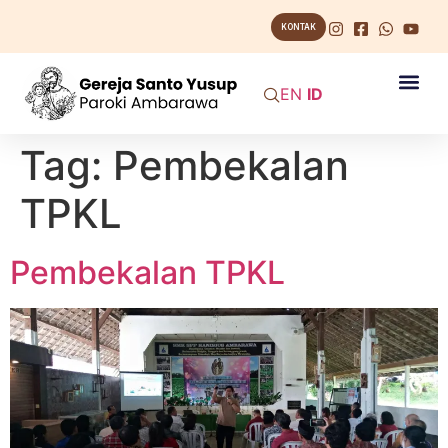
KONTAK
EN
ID
Tag:
Pembekalan
TPKL
Pembekalan TPKL