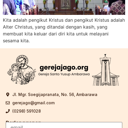
Kita adalah pengikut Kristus dan pengikut Kristus adalah
Alter Christus, yang ditandai dengan kasih, yang
membuat kita keluar dari diri kita untuk melayani
sesama kita.
Jl. Mgr. Soegijapranata, No. 56, Ambarawa
gerejago@gmail.com
(0298) 591028
Berlangganan