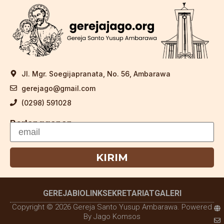
Jl. Mgr. Soegijapranata, No. 56, Ambarawa
gerejago@gmail.com
(0298) 591028
Berlangganan
KIRIM
GEREJA
BIOLINK
SEKRETARIAT
GALERI
Copyright © 2026 Gereja Santo Yusup Ambarawa. Powered
By Jago Komsos