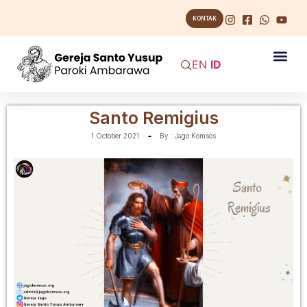
KONTAK
EN
ID
Santo Remigius
1 October 2021
By :
Jago Komsos