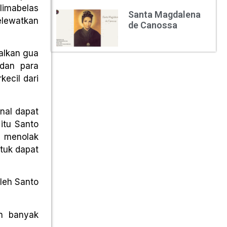
limabelas
Santa Magdalena
elewatkan
de Canossa
alkan gua
dan para
kecil dari
nal dapat
 itu Santo
u menolak
ntuk dapat
oleh Santo
an banyak