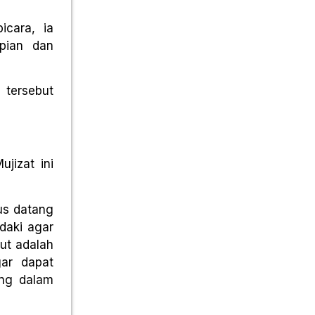
icara, ia
pian dan
 tersebut
jizat ini
kus datang
daki agar
ut adalah
ar dapat
ang dalam