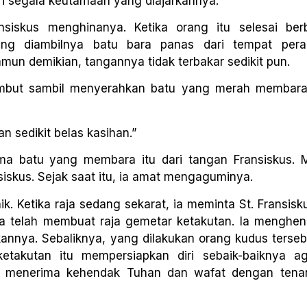
ari segala keutamaan yang diajarkannya.
siskus menghinanya. Ketika orang itu selesai berb
ng diambilnya batu bara panas dari tempat pera
n demikian, tangannya tidak terbakar sedikit pun.
lembut sambil menyerahkan batu yang merah membara
sedikit belas kasihan.”
 batu yang membara itu dari tangan Fransiskus. Mu
skus. Sejak saat itu, ia amat mengaguminya.
aik. Ketika raja sedang sekarat, ia meminta St. Fransis
a telah membuat raja gemetar ketakutan. Ia menghen
nnya. Sebaliknya, yang dilakukan orang kudus terseb
akutan itu mempersiapkan diri sebaik-baiknya ag
 Ia menerima kehendak Tuhan dan wafat dengan ten