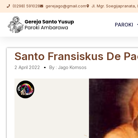
(0298) 591028
gerejago@gmail.com
Jl. Mgr. Soegijapranata
PAROKI
Santo Fransiskus De Pa
2 April 2022
By :
Jago Komsos