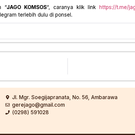
m “
JAGO KOMSOS
“, caranya klik link
https://t.me/j
egram terlebih dulu di ponsel.
Jl. Mgr. Soegijapranata, No. 56, Ambarawa
gerejago@gmail.com
(0298) 591028