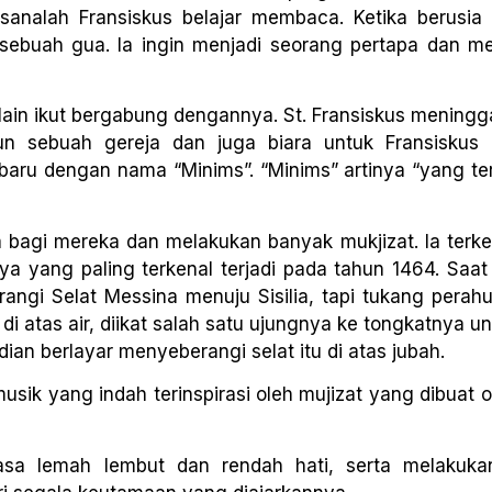
analah Fransiskus belajar membaca. Ketika berusia 
di sebuah gua. Ia ingin menjadi seorang pertapa dan m
ain ikut bergabung dengannya. St. Fransiskus meningg
 sebuah gereja dan juga biara untuk Fransiskus 
baru dengan nama “Minims”. “Minims” artinya “yang ter
a bagi mereka dan melakukan banyak mukjizat. Ia terke
ya yang paling terkenal terjadi pada tahun 1464. Saat
angi Selat Messina menuju Sisilia, tapi tukang perah
 atas air, diikat salah satu ujungnya ke tongkatnya u
an berlayar menyeberangi selat itu di atas jubah.
sik yang indah terinspirasi oleh mujizat yang dibuat 
iasa lemah lembut dan rendah hati, serta melakuk