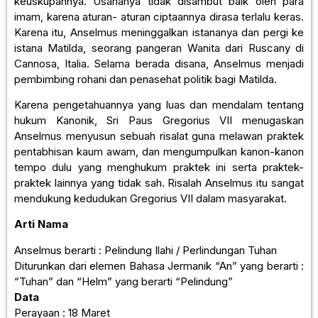
keuskupannya. Usahanya tidak disambut baik oleh para
imam, karena aturan- aturan ciptaannya dirasa terlalu keras.
Karena itu, Anselmus meninggalkan istananya dan pergi ke
istana Matilda, seorang pangeran Wanita dari Ruscany di
Cannosa, Italia. Selama berada disana, Anselmus menjadi
pembimbing rohani dan penasehat politik bagi Matilda.
Karena pengetahuannya yang luas dan mendalam tentang
hukum Kanonik, Sri Paus Gregorius VII menugaskan
Anselmus menyusun sebuah risalat guna melawan praktek
pentabhisan kaum awam, dan mengumpulkan kanon-kanon
tempo dulu yang menghukum praktek ini serta praktek-
praktek lainnya yang tidak sah. Risalah Anselmus itu sangat
mendukung kedudukan Gregorius VII dalam masyarakat.
Arti Nama
Anselmus berarti : Pelindung Ilahi / Perlindungan Tuhan
Diturunkan dari elemen Bahasa Jermanik “An” yang berarti :
“Tuhan” dan “Helm” yang berarti “Pelindung”
Data
Perayaan : 18 Maret