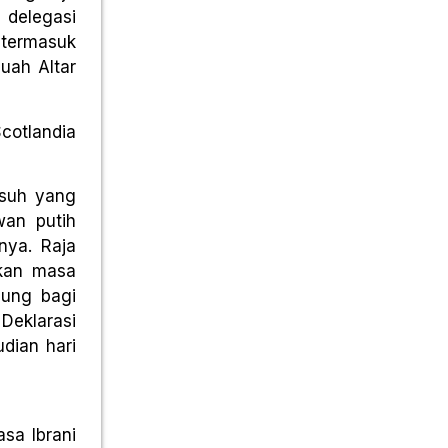
 delegasi
t termasuk
buah Altar
cotlandia
usuh yang
wan putih
nya. Raja
kan masa
dung bagi
Deklarasi
dian hari
sa Ibrani