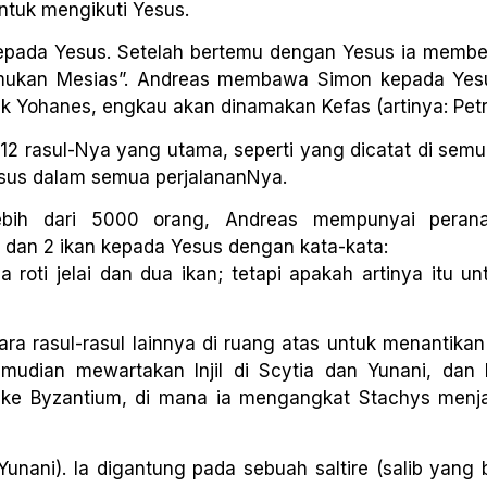
ntuk mengikuti Yesus.
epada Yesus. Setelah bertemu dengan Yesus ia membe
emukan Mesias”. Andreas membawa Simon kepada Yes
 Yohanes, engkau akan dinamakan Kefas (artinya: Petr
 12 rasul-Nya yang utama, seperti yang dicatat di semua
Yesus dalam semua perjalananNya.
lebih dari 5000 orang, Andreas mempunyai peran
dan 2 ikan kepada Yesus dengan kata-kata:
roti jelai dan dua ikan; tetapi apakah artinya itu un
ara rasul-rasul lainnya di ruang atas untuk menantika
emudian mewartakan Injil di Scytia dan Yunani, dan
gi ke Byzantium, di mana ia mengangkat Stachys menj
Yunani). Ia digantung pada sebuah saltire (salib yang