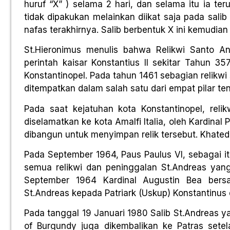
huruf “X” ) selama 2 hari, dan selama itu ia t
tidak dipakukan melainkan diikat saja pada sal
nafas terakhirnya. Salib berbentuk X ini kemudia
St.Hieronimus menulis bahwa Relikwi Santo An
perintah kaisar Konstantius II sekitar Tahun 35
Konstantinopel. Pada tahun 1461 sebagian relikwi 
ditempatkan dalam salah satu dari empat pilar ten
Pada saat kejatuhan kota Konstantinopel, reli
diselamatkan ke kota Amalfi Italia, oleh Kardina
dibangun untuk menyimpan relik tersebut. Khatedra
Pada September 1964, Paus Paulus VI, sebagai i
semua relikwi dan peninggalan St.Andreas yang
September 1964 Kardinal Augustin Bea bersa
St.Andreas kepada Patriark (Uskup) Konstantinus d
Pada tanggal 19 Januari 1980 Salib St.Andreas y
of Burgundy juga dikembalikan ke Patras setel