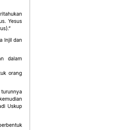
ritahukan
us. Yesus
us).”
 Injil dan
an dalam
tuk orang
n turunnya
 kemudian
adi Uskup
 berbentuk