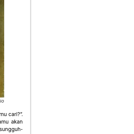
io
u cari?”.
kamu akan
 sungguh-