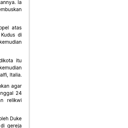
annya. Ia
hembuskan
opel atas
 Kudus di
i kemudian
ikota itu
h kemudian
i, Italia.
hkan agar
anggal 24
 relikwi
 oleh Duke
di gereja