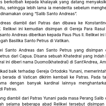
erus berkotbah kepada khalayak yang datang menyaksik
ib itu, sehingga lebih lama ia menderita sebelum meng
n dinamakan orang “Salib Santo Andreas”.
dreas diambil dari Patras dan dibawa ke Konstantin
7. Relikwi ini kemudian disimpan di Gereja Para Rasul
santo Andreas diberikan kepada Paus Pius II. Relikwi in
gah Basilika Santo Petrus di Vatikan.
kwi Santo Andreas dan Santo Petrus yang disimpan d
l Petrus dari Capua. Disana sebuah Khatedral yang inda
l ini diberi nama Duomo(khatedral) di Sant’Andrea, Amalf
tikad baik terhadap Gereja Ortodoks Yunani, memerinta
 berada di Vatican dikirim kembali ke Patras. Pada t
ma dengan banyak kardinal lainnya menghantarkan
i Patras.
ang diambil dari Patras Yunani pada masa Perang Salib
ah selama beberapa abad Relikwi tersebut disimpan 