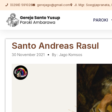
(0298) 591028
gerejago@gmail.com
Jl. Mgr. Soegijapranata
PAROKI
Santo Andreas Rasul
30 November 2021
By :
Jago Komsos