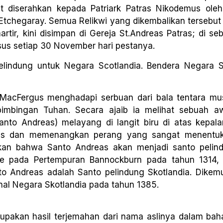
ebut diserahkan kepada Patriark Patras Nikodemus oleh
r Etchegaray. Semua Relikwi yang dikembalikan tersebu
artir, kini disimpan di Gereja St.Andreas Patras; di se
us setiap 30 November hari pestanya.
elindung untuk Negara Scotlandia. Bendera Negara S
s MacFergus menghadapi serbuan dari bala tentara m
imbingan Tuhan. Secara ajaib ia melihat sebuah a
anto Andreas) melayang di langit biru di atas kepala
eas dan memenangkan perang yang sangat menentu
skan bahwa Santo Andreas akan menjadi santo pelin
e pada Pertempuran Bannockburn pada tahun 1314, 
 Andreas adalah Santo pelindung Skotlandia. Dikemu
nal Negara Skotlandia pada tahun 1385.
akan hasil terjemahan dari nama aslinya dalam baha