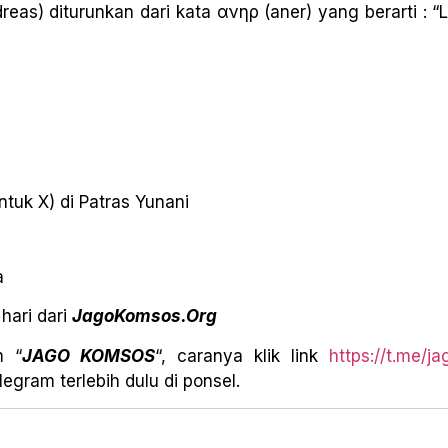
as) diturunkan dari kata ανηρ (aner) yang berarti : “La
entuk X) di Patras Yunani
a
hari dari
JagoKomsos.Org
m “
JAGO KOMSOS
“, caranya klik link
https://t.me/j
egram terlebih dulu di ponsel.