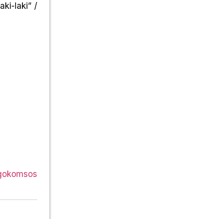
ki-laki” /
agokomsos