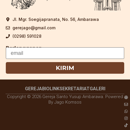
Jl. Mgr. Soegijapranata, No. 56, Ambarawa
gerejago@gmail.com
(0298) 591028
Berlangganan
KIRIM
GEREJA
BIOLINK
SEKRETARIAT
GALERI
Copyright © 2026 Gereja Santo Yusup Ambarawa. Powered
By Jago Komsos