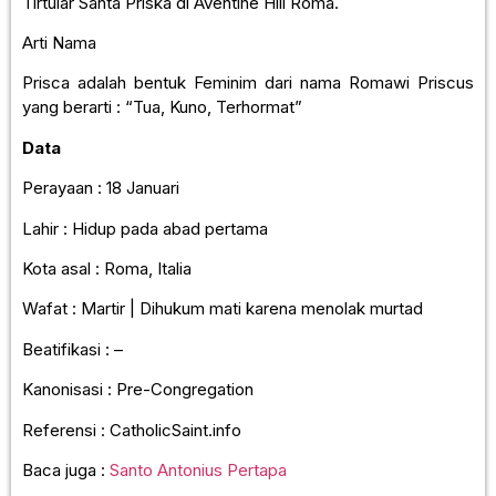
Tirtular Santa Priska di Aventine Hill Roma.
Arti Nama
Prisca adalah bentuk Feminim dari nama Romawi Priscus
yang berarti : “Tua, Kuno, Terhormat”
Data
Perayaan : 18 Januari
Lahir : Hidup pada abad pertama
Kota asal : Roma, Italia
Wafat : Martir | Dihukum mati karena menolak murtad
Beatifikasi : –
Kanonisasi : Pre-Congregation
Referensi : CatholicSaint.info
Baca juga :
Santo Antonius Pertapa