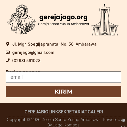
Jl. Mgr. Soegijapranata, No. 56, Ambarawa
gerejago@gmail.com
(0298) 591028
Berlangganan
KIRIM
GEREJA
BIOLINK
SEKRETARIAT
GALERI
Copyright © 2026 Gereja Santo Yusup Ambarawa. Powered
By Jago Komsos