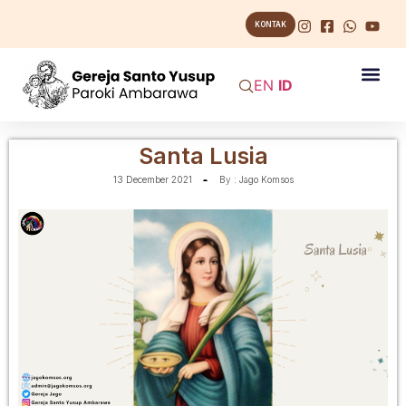
KONTAK
EN
ID
Santa Lusia
13 December 2021
By :
Jago Komsos