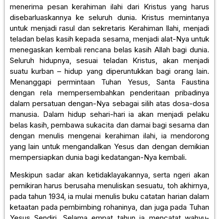
menerima pesan kerahiman ilahi dari Kristus yang harus
disebarluaskannya ke seluruh dunia. Kristus memintanya
untuk menjadi rasul dan sekretaris Kerahiman Ilahi, menjadi
teladan belas kasih kepada sesama, menjadi alat-Nya untuk
menegaskan kembali rencana belas kasih Allah bagi dunia.
Seluruh hidupnya, sesuai teladan Kristus, akan menjadi
suatu kurban – hidup yang diperuntukkan bagi orang lain.
Menanggapi permintaan Tuhan Yesus, Santa Faustina
dengan rela mempersembahkan penderitaan pribadinya
dalam persatuan dengan-Nya sebagai silih atas dosa-dosa
manusia. Dalam hidup sehari-hari ia akan menjadi pelaku
belas kasih, pembawa sukacita dan damai bagi sesama dan
dengan menulis mengenai kerahiman ilahi, ia mendorong
yang lain untuk mengandalkan Yesus dan dengan demikian
mempersiapkan dunia bagi kedatangan-Nya kembali.
Meskipun sadar akan ketidaklayakannya, serta ngeri akan
pemikiran harus berusaha menuliskan sesuatu, toh akhirnya,
pada tahun 1934, ia mulai menulis buku catatan harian dalam
ketaatan pada pembimbing rohaninya, dan juga pada Tuhan
Yesus Sendiri. Selama empat tahun ia mencatat wahyu-