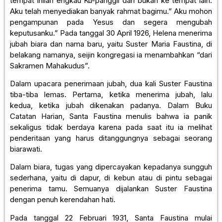
tempat inilah engkau Ku-panggil dan bukan ke tempat lain.
Aku telah menyediakan banyak rahmat bagimu.” Aku mohon
pengampunan pada Yesus dan segera mengubah
keputusanku.” Pada tanggal 30 April 1926, Helena menerima
jubah biara dan nama baru, yaitu Suster Maria Faustina, di
belakang namanya, seijin kongregasi ia menambahkan “dari
Sakramen Mahakudus”.
Dalam upacara penerimaan jubah, dua kali Suster Faustina
tiba-tiba lemas. Pertama, ketika menerima jubah, lalu
kedua, ketika jubah dikenakan padanya. Dalam Buku
Catatan Harian, Santa Faustina menulis bahwa ia panik
sekaligus tidak berdaya karena pada saat itu ia melihat
penderitaan yang harus ditanggungnya sebagai seorang
biarawati.
Dalam biara, tugas yang dipercayakan kepadanya sungguh
sederhana, yaitu di dapur, di kebun atau di pintu sebagai
penerima tamu. Semuanya dijalankan Suster Faustina
dengan penuh kerendahan hati.
Pada tanggal 22 Februari 1931, Santa Faustina mulai