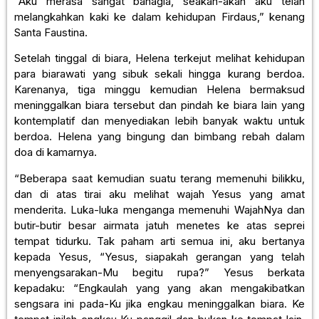
“Aku merasa sangat bahagia, seakan-akan aku telah
melangkahkan kaki ke dalam kehidupan Firdaus,” kenang
Santa Faustina.
Setelah tinggal di biara, Helena terkejut melihat kehidupan
para biarawati yang sibuk sekali hingga kurang berdoa.
Karenanya, tiga minggu kemudian Helena bermaksud
meninggalkan biara tersebut dan pindah ke biara lain yang
kontemplatif dan menyediakan lebih banyak waktu untuk
berdoa. Helena yang bingung dan bimbang rebah dalam
doa di kamarnya.
“Beberapa saat kemudian suatu terang memenuhi bilikku,
dan di atas tirai aku melihat wajah Yesus yang amat
menderita. Luka-luka menganga memenuhi WajahNya dan
butir-butir besar airmata jatuh menetes ke atas seprei
tempat tidurku. Tak paham arti semua ini, aku bertanya
kepada Yesus, “Yesus, siapakah gerangan yang telah
menyengsarakan-Mu begitu rupa?” Yesus berkata
kepadaku: “Engkaulah yang yang akan mengakibatkan
sengsara ini pada-Ku jika engkau meninggalkan biara. Ke