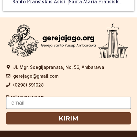
Santo Fransiskus Asisi
Santa Maria Fransiska Dari Lima Luka Yesus
Jl. Mgr. Soegijapranata, No. 56, Ambarawa
gerejago@gmail.com
(0298) 591028
Berlangganan
KIRIM