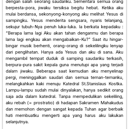
dengan salah seorang saudariku. Sementara semua orang
berpesta-pora, jiwaku tersiksa begitu hebat. Ketika aku
mulai berdansa, sekonyong-konyong aku melihat Yesus di
sampingku. Yesus menderita sengsara, nyaris telanjang,
sekujur tubuh-Nya penuh luka-luka. Ia berkata kepadaku :
“Berapa lama lagi Aku akan tahan denganmu dan berapa
lama lagi engkau akan mengabaikan-Ku?” Saat itu hingar-
bingar musik berhenti, orang-orang di sekelilingku lenyap
dari penglihatan. Hanya ada Yesus dan aku di sana. Aku
mengambil tempat duduk di samping saudariku terkasih,
berpura-pura sakit kepala guna menutupi apa yang terjadi
dalam jiwaku. Beberapa saat kemudian aku menyelinap
pergi, meninggalkan saudari dan semua teman-temanku,
melangkahkan kaki menuju Katedral St.Stanislaus Kostka.
Lampu-lampu sudah mulai dinyalakan, hanya sedikit orang
saja ada dalam katedral. Tanpa mempedulikan sekeliling,
aku rebah (= prostratio) di hadapan Sakramen Mahakudus
dan memohon dengan sangat kepada Tuhan agar berbaik
hati membuatku mengerti apa yang harus aku lakukan
selanjutnya.