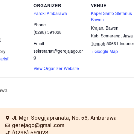
ORGANIZER
VENUE
Paroki Ambarawa
Kapel Santo Stefanus
Bawen
Phone
Krajan, Bawen
(0298) 591028
Kab. Semarang
,
Jawa
0
Email
Tengah
50661
Indone
sekretariat@gerejajago.or
ory:
+ Google Map
g
risti
View Organizer Website
awa
Jl. Mgr. Soegijapranata, No. 56, Ambarawa
gerejago@gmail.com
(0298) 591028