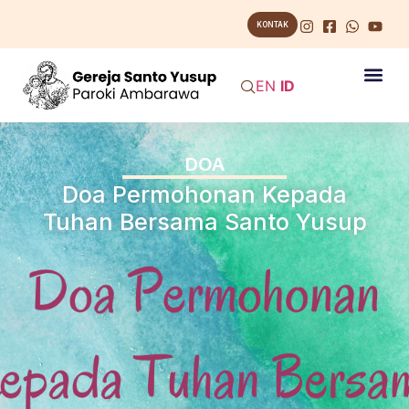
KONTAK
EN
ID
DOA
Doa Permohonan Kepada
Tuhan Bersama Santo Yusup