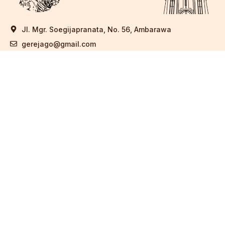
Jl. Mgr. Soegijapranata, No. 56, Ambarawa
gerejago@gmail.com
(0298) 591028
Berlangganan
KIRIM
GEREJA
BIOLINK
SEKRETARIAT
GALERI
Copyright © 2026 Gereja Santo Yusup Ambarawa. Powered
By Jago Komsos