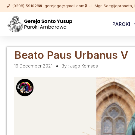
(0298) 591028
gerejago@gmail.com
Jl. Mgr. Soegijapranata
PAROKI
Beato Paus Urbanus V
19 December 2021
By :
Jago Komsos