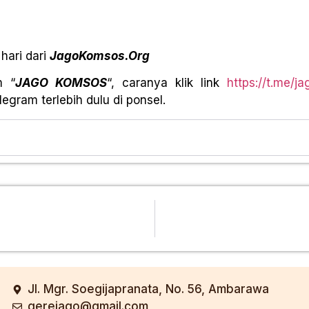
hari dari
JagoKomsos.Org
m “
JAGO KOMSOS
“, caranya klik link
https://t.me/j
egram terlebih dulu di ponsel.
Jl. Mgr. Soegijapranata, No. 56, Ambarawa
gerejago@gmail.com