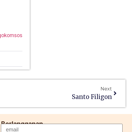
agokomsos
Next
Santo Filigon
Berlangganan