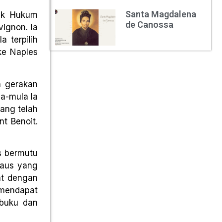
Santa Magdalena
tuk Hukum
de Canossa
vignon. Ia
 terpilih
ke Naples
n gerakan
la-mula Ia
yang telah
nt Benoit.
s bermutu
Paus yang
at dengan
 mendapat
-buku dan