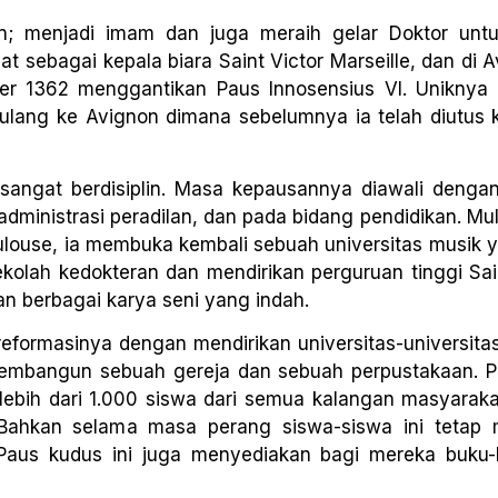
in; menjadi imam dan juga meraih gelar Doktor un
 sebagai kepala biara Saint Victor Marseille, dan di A
er 1362 menggantikan Paus Innosensius VI. Uniknya Ia
pulang ke Avignon dimana sebelumnya ia telah diutus 
sangat berdisiplin. Masa kepausannya diawali denga
administrasi peradilan, dan pada bidang pendidikan. Mu
oulouse, ia membuka kembali sebuah universitas musik 
ekolah kedokteran dan mendirikan perguruan tinggi Sai
an berbagai karya seni yang indah.
eformasinya dengan mendirikan universitas-universita
membangun sebuah gereja dan sebuah perpustakaan. 
 lebih dari 1.000 siswa dari semua kalangan masyarak
Bahkan selama masa perang siswa-siswa ini tetap
 Paus kudus ini juga menyediakan bagi mereka buku