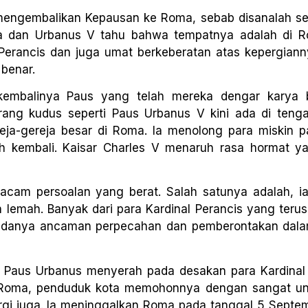
 mengembalikan Kepausan ke Roma, sebab disanalah s
ma dan Urbanus V tahu bahwa tempatnya adalah di 
 Perancis dan juga umat berkeberatan atas kepergianny
benar.
embalinya Paus yang telah mereka dengar karya b
rang kudus seperti Paus Urbanus V kini ada di teng
ja-gereja besar di Roma. Ia menolong para miskin p
h kembali. Kaisar Charles V menaruh rasa hormat y
cam persoalan yang berat. Salah satunya adalah, i
 lemah. Banyak dari para Kardinal Perancis yang teru
 adanya ancaman perpecahan dan pemberontakan dal
, Paus Urbanus menyerah pada desakan para Kardinal 
n Roma, penduduk kota memohonnya dengan sangat un
pergi juga. Ia meninggalkan Roma pada tanggal 5 Septe