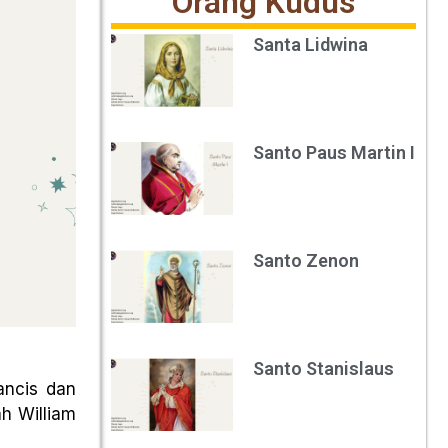
Orang Kudus
Santa Lidwina
Santo Paus Martin I
Santo Zenon
Santo Stanislaus
ancis dan
ah William