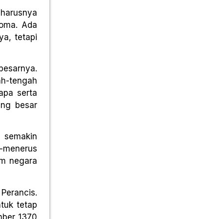
eharusnya
Roma. Ada
a, tetapi
esarnya.
ah-tengah
apa serta
ang besar
a semakin
s-menerus
am negara
Perancis.
tuk tetap
mber 1370